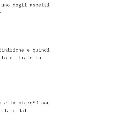
 uno degli aspetti
e.
finizione e quindi
tto al fratello
m e la microSD non
filare dal