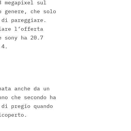
3 megapixel sul
o genere, che solo
 di pareggiare.
iare l’offerta
e sony ha 20.7
 4.
nata anche da un
ono che secondo ha
 di pregio quando
icoperto.