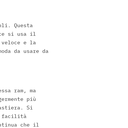
oli. Questa
ce si usa il
 veloce e la
moda da usare da
essa ram, ma
germente più
astiera. Si
 facilità
ntinua che il