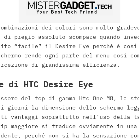
combinazioni dei colori sono molto gradev
e di pregio assoluto scompare quando inve
nito “facile” il Desire Eye perché è così
schermo rende ogni parte del menu così co
ercezione di grandissima efficienza.
e di HTC Desire Eye
essore del top di gamma Htc One M8, la st
 i giorni la dimensione dello schermo leg
tti vantaggi soprattutto nell’uso della t
rip maggiore si traduce ovviamente in una
idente, perché non si ha la sensazione co