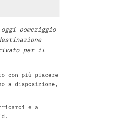
 oggi pomeriggio
destinazione
rivato per il
to con più piacere
no a disposizione,
tricarci e a
id.