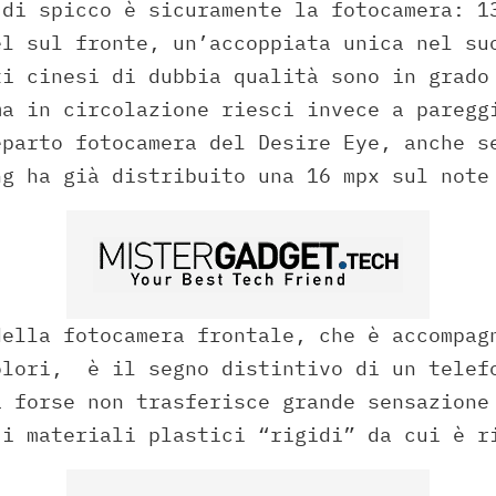
 di spicco è sicuramente la fotocamera: 1
el sul fronte, un’accoppiata unica nel su
ti cinesi di dubbia qualità sono in grado
ma in circolazione riesci invece a paregg
eparto fotocamera del Desire Eye, anche s
ng ha già distribuito una 16 mpx sul note
della fotocamera frontale, che è accompag
olori, è il segno distintivo di un telef
a forse non trasferisce grande sensazione
 i materiali plastici “rigidi” da cui è r