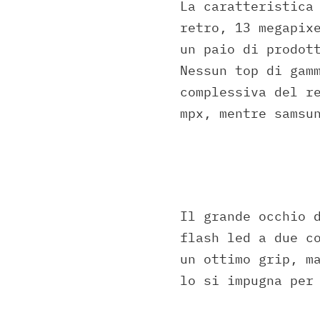
La caratteristica
retro, 13 megapix
un paio di prodot
Nessun top di gam
complessiva del r
mpx, mentre samsu
Il grande occhio 
flash led a due c
un ottimo grip, m
lo si impugna per