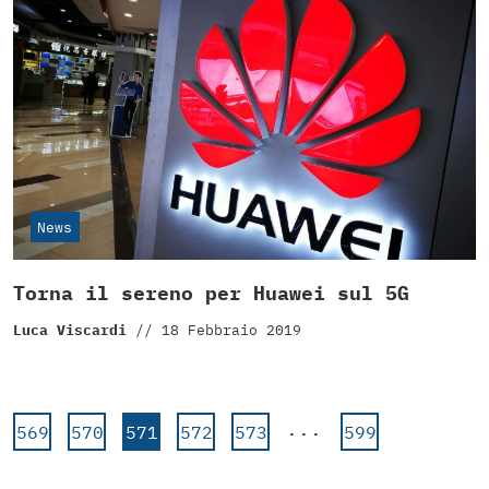
News
Torna il sereno per Huawei sul 5G
Luca Viscardi
//
18 Febbraio 2019
...
569
570
571
572
573
599