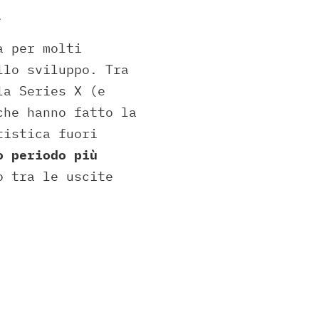
.
à per molti
llo sviluppo. Tra
la Series X (e
che hanno fatto la
tistica fuori
o periodo più
o tra le uscite