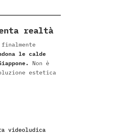
enta realtà
 finalmente
ndona le calde
Giappone.
Non è
oluzione estetica
ra videoludica