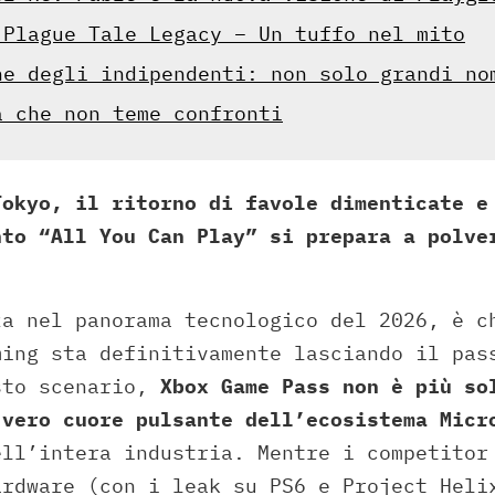
 Plague Tale Legacy – Un tuffo nel mito
ne degli indipendenti: non solo grandi no
a che non teme confronti
Tokyo, il ritorno di favole dimenticate e
nto “All You Can Play” si prepara a polve
za nel panorama tecnologico del 2026, è c
ming sta definitivamente lasciando il pas
sto scenario,
Xbox Game Pass non è più so
 vero cuore pulsante dell’ecosistema Micr
ell’intera industria. Mentre i competitor
ardware (con i leak su PS6 e Project Heli