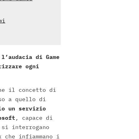
mi
 l’audacia di Game
rizzare ogni
he il concetto di
so a quello di
lo un servizio
osoft
, capace di
 si interrogano
x che infiammano i