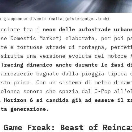
o giapponese diventa realtà (mistergadget.tech)
ecciare tra i
neon delle autostrade urban
ese Domestic Market) elaborata, per poi p
tte e tortuose strade di montagna, perfet
 sfrutta una versione evoluta del motore
 Tracing dinamico anche durante le fasi d
carrozzerie bagnate dalla pioggia tipica 
isto prima. Con un sistema di meteo dinam
colonna sonora che spazia dal J-Pop all’e
a Horizon 6 si candida già ad essere il r
sta generazione.
 Game Freak: Beast of Reinca