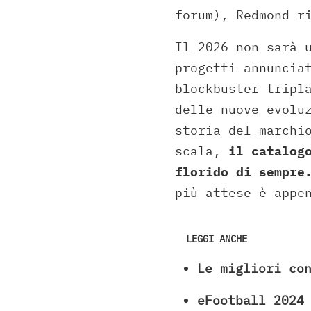
forum), Redmond r
Il 2026 non sarà 
progetti annuncia
blockbuster tripl
delle nuove evolu
storia del marchi
scala,
il catalog
florido di sempre
più attese è appe
LEGGI ANCHE
Le migliori co
eFootball 2024