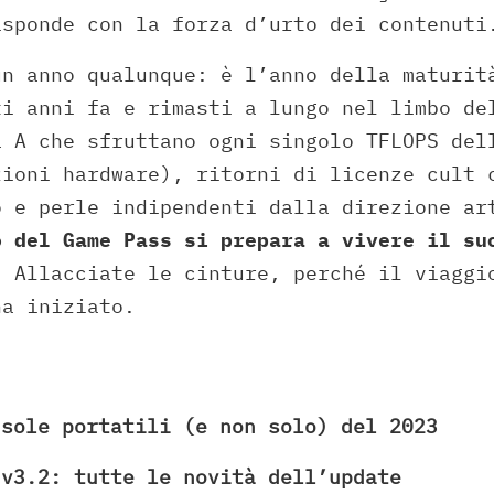
isponde con la forza d’urto dei contenuti
un anno qualunque: è l’anno della maturit
ti anni fa e rimasti a lungo nel limbo de
a A che sfruttano ogni singolo TFLOPS del
zioni hardware), ritorni di licenze cult 
o e perle indipendenti dalla direzione ar
o del Game Pass si prepara a vivere il su
.
Allacciate le cinture, perché il viaggi
na iniziato.
nsole portatili (e non solo) del 2023
 v3.2: tutte le novità dell’update