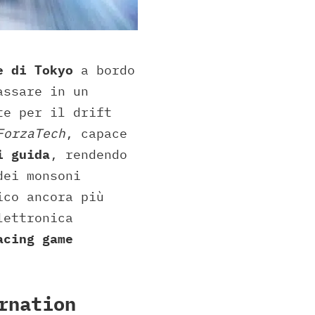
e di Tokyo
a bordo
assare in un
te per il drift
ForzaTech
, capace
i guida
, rendendo
dei monsoni
ico ancora più
lettronica
acing game
rnation