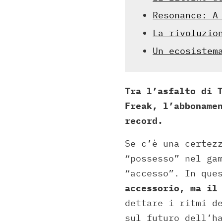
Resonance: A
La rivoluzio
Un ecosistem
Tra l’asfalto di 
Freak, l’abboname
record.
Se c’è una certez
“possesso” nel ga
“accesso”. In que
accessorio, ma il
dettare i ritmi d
sul futuro dell’h