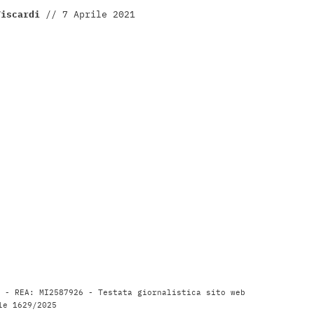
Viscardi
//
7 Aprile 2021
9 - REA: MI2587926 - Testata giornalistica sito web
le 1629/2025