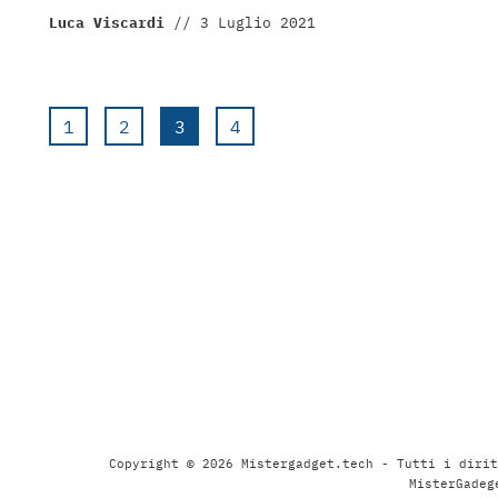
Luca Viscardi
//
3 Luglio 2021
1
2
3
4
Copyright © 2026 Mistergadget.tech - Tutti i dirit
MisterGadeg