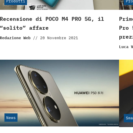
Prodotti
Pro
Recensione di POCO M4 PRO 5G, il
Prim
“solito” affare
Pro 
prez
Redazione Web
//
20 Novembre 2021
Luca 
News
Sma