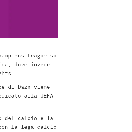
hampions League su
ina, dove invece
ghts.
be di Dazn viene
edicato alla UEFA
o del calcio e la
con la lega calcio