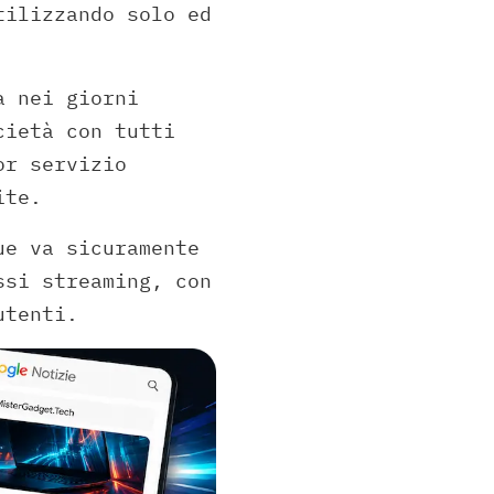
tilizzando solo ed
a nei giorni
cietà con tutti
or servizio
ite.
ue va sicuramente
ssi streaming, con
utenti.