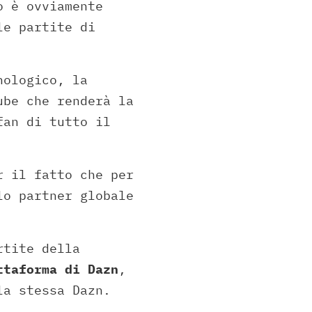
o è ovviamente
le partite di
nologico, la
ube che renderà la
fan di tutto il
r il fatto che per
lo partner globale
rtite della
ttaforma di Dazn
,
la stessa Dazn.