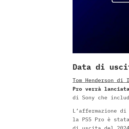
Data di usci
Tom Henderson di 
Pro verrà lanciat
di Sony che incl
L’affermazione di
la PS5 Pro è stat
di uscita del 202