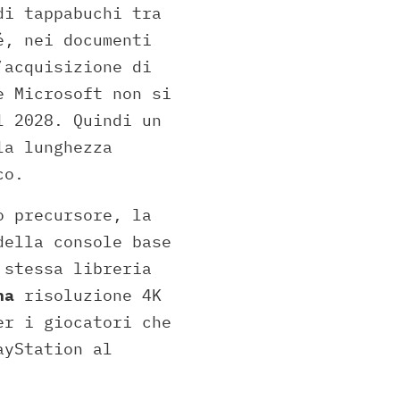
di tappabuchi tra
é, nei documenti
’acquisizione di
 Microsoft non si
l 2028. Quindi un
la lunghezza
co.
o precursore, la
della console base
 stessa libreria
na
risoluzione 4K
er i giocatori che
ayStation al