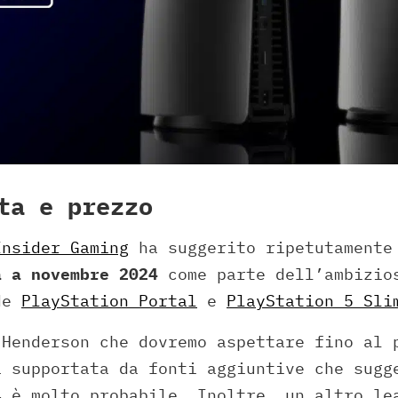
ta e prezzo
Insider Gaming
ha suggerito ripetutament
a a novembre 2024
come parte dell’ambizio
ude
PlayStation Portal
e
PlayStation 5 Sli
 Henderson che dovremo aspettare fino al 
a supportata da fonti aggiuntive che sugg
4 è molto probabile. Inoltre, un altro le