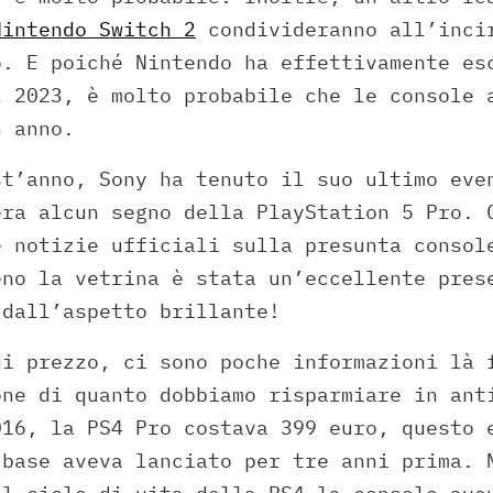
Nintendo Switch 2
condivideranno all’inci
o. E poiché Nintendo ha effettivamente es
l 2023, è molto probabile che le console 
n anno.
st’anno, Sony ha tenuto il suo ultimo eve
era alcun segno della PlayStation 5 Pro. 
e notizie ufficiali sulla presunta consol
eno la vetrina è stata un’eccellente pres
 dall’aspetto brillante!
di prezzo, ci sono poche informazioni là 
one di quanto dobbiamo risparmiare in ant
016, la PS4 Pro costava 399 euro, questo 
 base aveva lanciato per tre anni prima. 