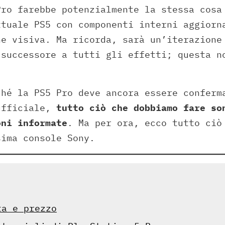
Pro farebbe potenzialmente la stessa cosa
ttuale PS5 con componenti interni aggiorn
ne visiva. Ma ricorda, sarà un’iterazione
 successore a tutti gli effetti; questa n
ché la PS5 Pro deve ancora essere conferm
ufficiale,
tutto ciò che dobbiamo fare so
oni informate
. Ma per ora, ecco tutto ciò
sima console Sony.
ta e prezzo