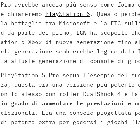
 Pro avrebbe ancora più senso come forma 
he chiameremo
PlayStation 6
. Questo perch
lla battaglia tra Microsoft e la FTC sull
rd da parte del primo,
IGN
ha scoperto che
tation o Xbox di nuova generazione fino a
metà generazione sembrerebbe logico data 
sta attuale generazione di console di gio
 PlayStation 5 Pro segua l’esempio del su
nza, questa era una versione più potente 
con lo stesso controller DualShock 4 e la
a
in grado di aumentare le prestazioni e u
selezionati. Era una console progettata p
 di potenza extra per godersi i giochi Pl