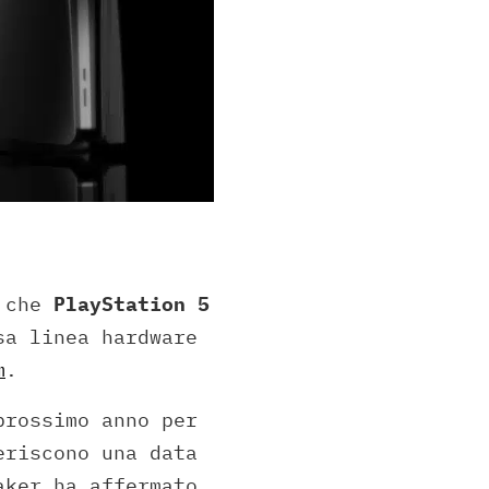
e che
PlayStation 5
sa linea hardware
m
.
prossimo anno per
eriscono una data
aker ha affermato