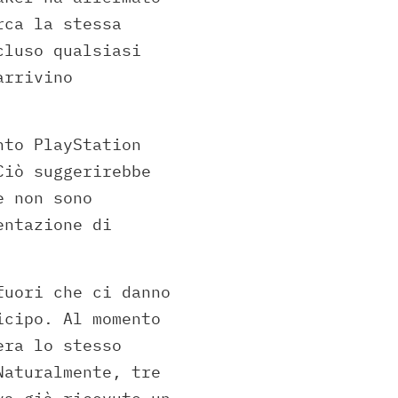
rca la stessa
cluso qualsiasi
arrivino
nto PlayStation
Ciò suggerirebbe
e non sono
entazione di
fuori che ci danno
icipo. Al momento
era lo stesso
Naturalmente, tre