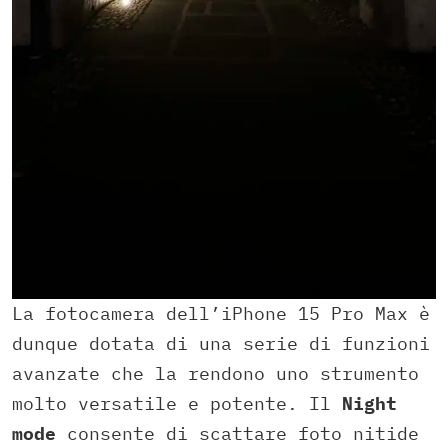
La fotocamera dell’iPhone 15 Pro Max è
dunque dotata di una serie di funzioni
avanzate che la rendono uno strumento
molto versatile e potente. Il
Night
mode
consente di scattare foto nitide