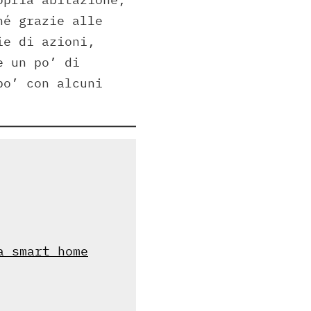
hé grazie alle
ie di azioni,
e un po’ di
po’ con alcuni
a smart home