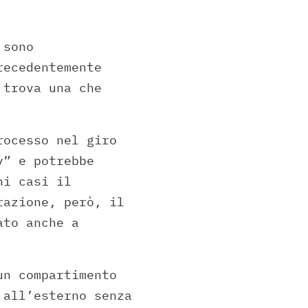
 sono
recedentemente
 trova una che
rocesso nel giro
y” e potrebbe
ni casi il
razione, però, il
ato anche a
un compartimento
 all’esterno senza