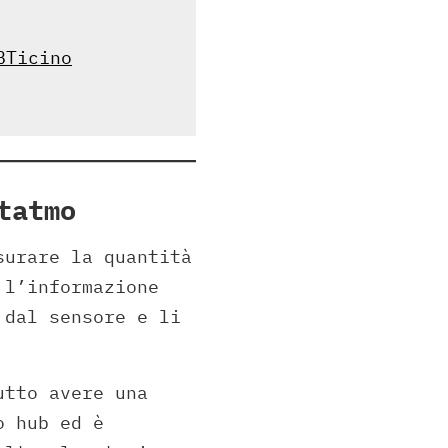
BTicino
tatmo
surare la quantità
 l’informazione
 dal sensore e li
utto avere una
o hub ed è