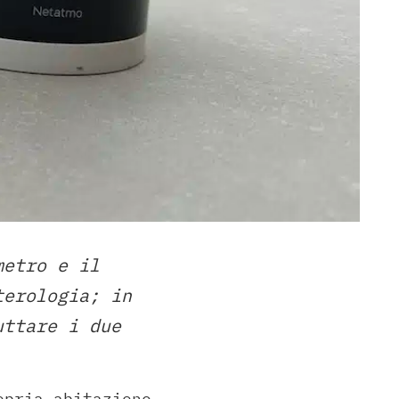
metro e il
terologia; in
uttare i due
opria abitazione,