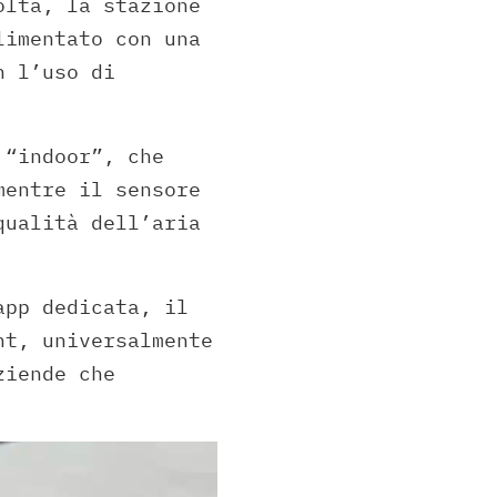
olta, la stazione
limentato con una
n l’uso di
 “indoor”, che
mentre il sensore
qualità dell’aria
app dedicata, il
nt, universalmente
ziende che