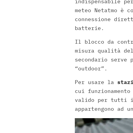
indispensabile pe
meteo Netatmo è c
connessione diret
batterie.
Il blocco da cont
misura qualità de
secondario serve 
“outdoor”.
Per usare la
staz
cui funzionamento
valido per tutti 
appartengono ad u