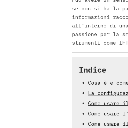
se non si ha la p
informazioni racc
all’interno di un
passione per la s
strumenti come IF
Indice
Cosa è e com
La configura
Come usare i
Come usare l
Come usare i