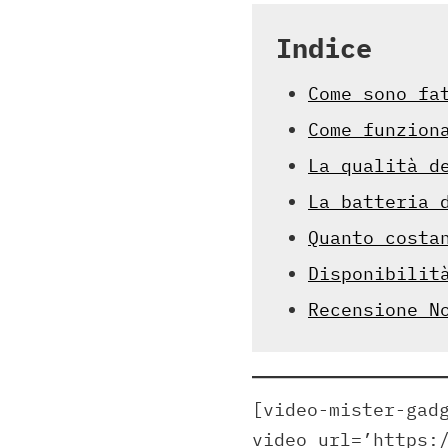
Indice
Come sono fa
Come funzion
La qualità d
La batteria 
Quanto costa
Disponibilit
Recensione N
[video-mister-gad
video_url=’https: