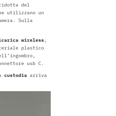
ridotta del
he utilizzano un
amera. Sulla
icarica wireless
,
teriale plastico
ell’ingombro,
onnettore usb C.
la
custodia
arriva