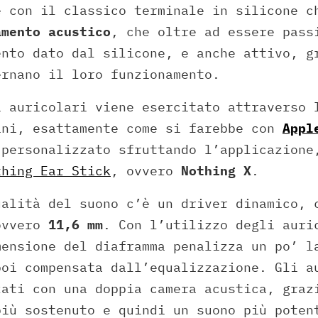
e con il classico terminale in silicone c
amento acustico
, che oltre ad essere pass
ento dato dal silicone, e anche attivo, g
ernano il loro funzionamento.
i auricolari viene esercitato attraverso 
ini, esattamente come si farebbe con
Appl
 personalizzato sfruttando l’applicazione
thing Ear Stick
, ovvero
Nothing X
.
ualità del suono c’è un driver dinamico, 
ovvero
11,6 mm
. Con l’utilizzo degli auri
mensione del diaframma penalizza un po’ l
poi compensata dall’equalizzazione. Gli 
zati con una doppia camera acustica, graz
più sostenuto e quindi un suono più poten