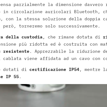
pensa parzialmente la dimensione davvero 
o in circolazione auricolari Bluetooth, c
m, con la stessa soluzione della doppia c
, però, torneremo solo successivamente.
ra della custodia
, che rimane dotata di
r
ensione più ridotta ed è costruita con ma
ù resistente
. Apprezzabile la riduzione d
a cablata viene affidata ad un cavo con c
 dotati di
certificazione IP54
, mentre 
ne IP 55
.