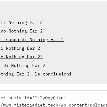
tti Nothing Ear 2
ano Nothing Ear 2
el suono di Nothing Ear 2
di Nothing Ear 2
no Nothing Ear 2?
à di Nothing Ear 2
othing Ear 2, le conclusioni
get humix_id=’TjIyOqyQHzu’
//www.mistergadget.tech/wp-content/upload