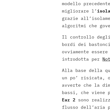
modello precedent
migliorare l’
isol
grazie all’isolam
algoritmi che gov
Il controllo degl
bordi dei bastonc
ovviamente essere
introdotta per
No
Alla base della q
un po’ risicata, 
avverte che la di
bassi, che viene 
Ear 2
sono realiz
flusso dell’aria 