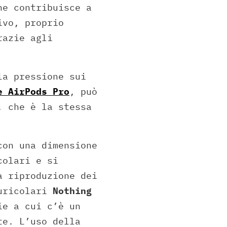
he contribuisce a
ivo, proprio
razie agli
la pressione sui
e AirPods Pro
, può
, che è la stessa
con una dimensione
colari e si
a riproduzione dei
auricolari
Nothing
ie a cui c’è un
te. L’uso della