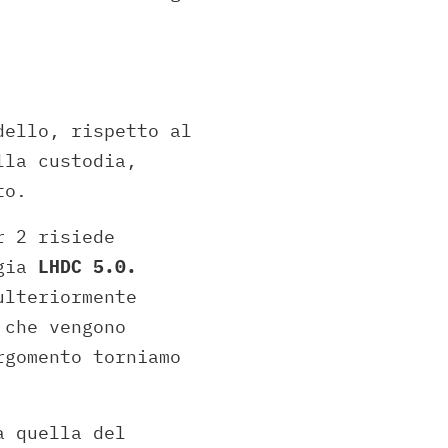
dello, rispetto al
lla custodia,
to.
r 2 risiede
ogia
LHDC 5.0.
ulteriormente
 che vengono
rgomento torniamo
a quella del