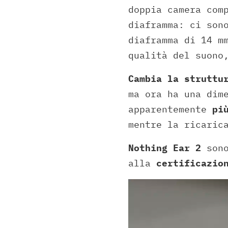
doppia camera com
diaframma: ci son
diaframma di 14 m
qualità del suono
Cambia la struttu
ma ora ha una dim
apparentemente
pi
mentre la ricaric
Nothing Ear 2
sono
alla
certificazio