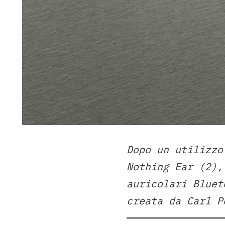
Dopo un utilizzo
Nothing Ear (2),
auricolari Bluet
creata da Carl P