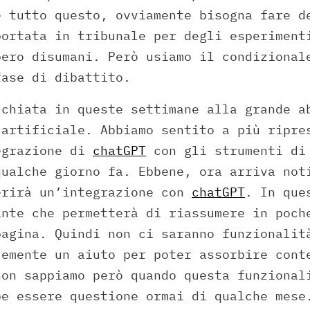
e tutto questo, ovviamente bisogna fare d
portata in tribunale per degli esperiment
bero disumani. Però usiamo il condizional
fase di dibattito.
cchiata in queste settimane alla grande a
 artificiale. Abbiamo sentito a più ripre
egrazione di
chatGPT
con gli strumenti di
qualche giorno fa. Ebbene, ora arriva not
erirà un’integrazione con
chatGPT
. In que
ante che permetterà di riassumere in poch
pagina. Quindi non ci saranno funzionalit
cemente un aiuto per poter assorbire cont
non sappiamo però quando questa funzional
be essere questione ormai di qualche mese