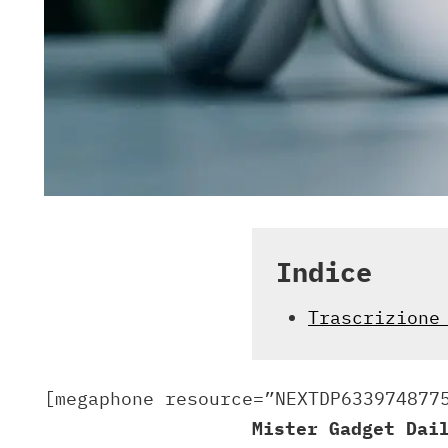
Indice
Trascrizione
[megaphone resource=”NEXTDP633974877
Mister Gadget Dai