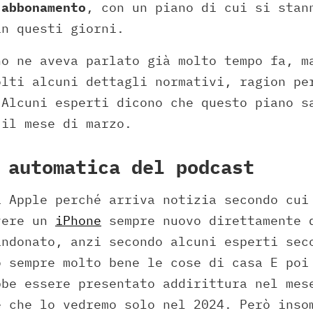
 abbonamento
, con un piano di cui si stan
in questi giorni.
no ne aveva parlato già molto tempo fa, m
olti alcuni dettagli normativi, ragion pe
 Alcuni esperti dicono che questo piano s
 il mese di marzo.
 automatica del podcast
a Apple perché arriva notizia secondo cui
vere un
iPhone
sempre nuovo direttamente 
andonato, anzi secondo alcuni esperti sec
o sempre molto bene le cose di casa E poi
bbe essere presentato addirittura nel mes
e che lo vedremo solo nel 2024. Però inso