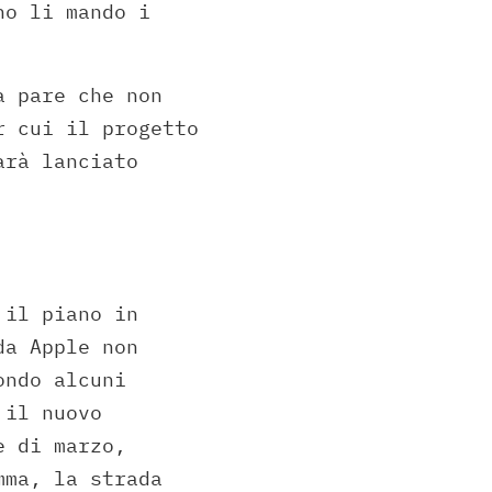
no li mando i
a pare che non
r cui il progetto
arà lanciato
 il piano in
da Apple non
ondo alcuni
 il nuovo
e di marzo,
mma, la strada