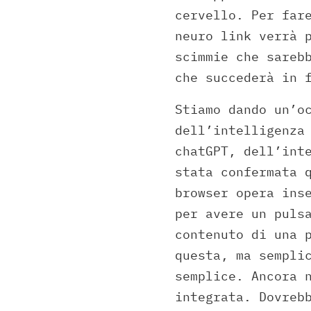
cervello. Per far
neuro link verrà 
scimmie che sareb
che succederà in 
Stiamo dando un’o
dell’intelligenza
chatGPT, dell’int
stata confermata 
browser opera ins
per avere un puls
contenuto di una 
questa, ma sempli
semplice. Ancora 
integrata. Dovreb