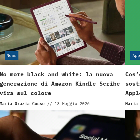
News
App
No more black and white: la nuova
Cos’
generazione di Amazon Kindle Scribe
sost
vira sul colore
Appl
Maria Grazia Cosso
//
13 Maggio 2026
Maria