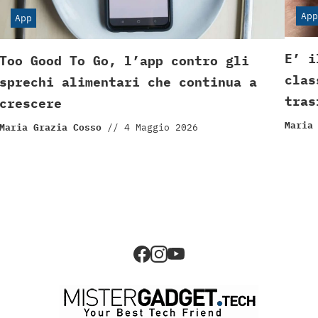
App
App
E’ i
Too Good To Go, l’app contro gli
clas
sprechi alimentari che continua a
tras
crescere
Maria
Maria Grazia Cosso
//
4 Maggio 2026