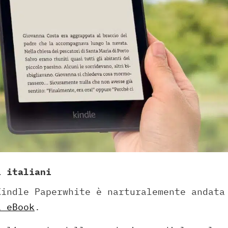
i italiani
Kindle Paperwhite è narturalemente andata
i eBook
.