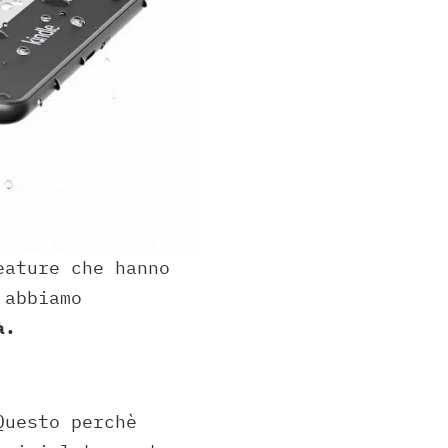
eature che hanno
 abbiamo
à.
Questo perchè