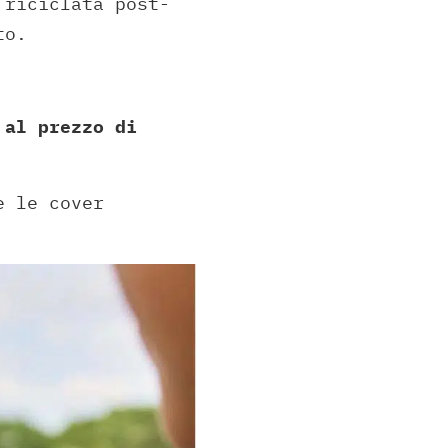
 riciclata post-
ato.
al prezzo di
e le cover