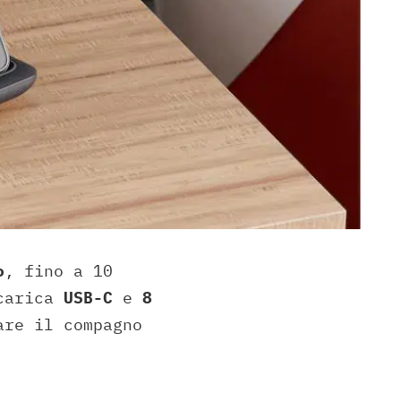
o
, fino a 10
carica
USB-C
e
8
are il compagno