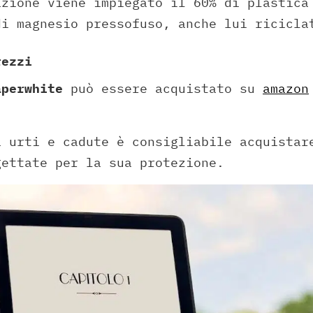
azione viene impiegato il 60% di plastica
di magnesio pressofuso, anche lui ricicl
rezzi
aperwhite
può essere acquistato su
amazon
a urti e cadute è consigliabile acquistar
gettate per la sua protezione.