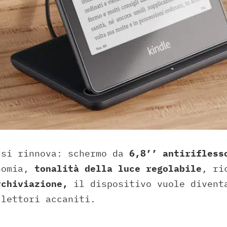
 si rinnova: schermo da
6,8’’ antirifless
nomia,
tonalità della luce regolabile
, ri
rchiviazione,
il dispositivo vuole divent
 lettori accaniti.