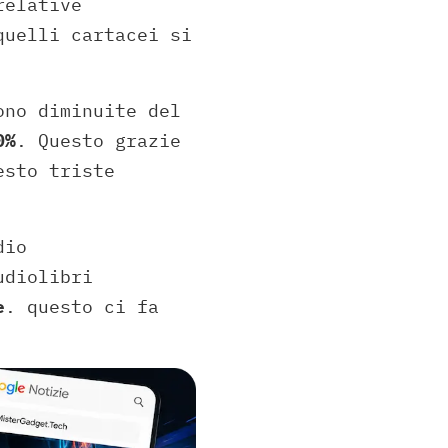
relative
quelli cartacei si
ono diminuite del
0%
. Questo grazie
esto triste
dio
udiolibri
e
. questo ci fa