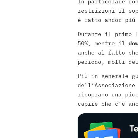
In particolare co
restrizioni il so
è fatto ancor più
Durante il primo 
50%, mentre il
do
anche al fatto ch
periodo, molti de
Più in generale g
dell’Associazione
ricoprano una pic
capire che c’è an