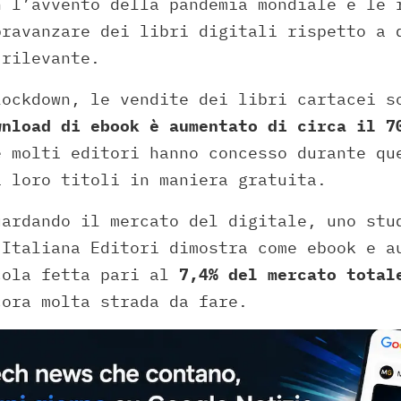
n l’avvento della pandemia mondiale e le 
pravanzare dei libri digitali rispetto a 
 rilevante.
lockdown, le vendite dei libri cartacei s
wnload di ebook è aumentato di circa il 7
e molti editori hanno concesso durante qu
i loro titoli in maniera gratuita.
uardando il mercato del digitale, uno stu
 Italiana Editori dimostra come ebook e a
cola fetta pari al
7,4% del mercato total
cora molta strada da fare.