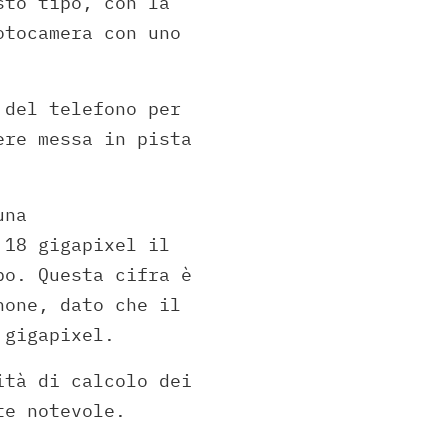
sto tipo, con la
otocamera con uno
 del telefono per
ere messa in pista
una
 18 gigapixel il
po. Questa cifra è
hone, dato che il
 gigapixel.
ità di calcolo dei
te notevole.