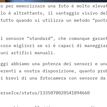
io per memorizzare una foto è molto eleva
 lo è altrettanto, il vantaggio visivo de
ttutto quando si utilizza un metodo “punt
il sensore “standard”, che comunque garan
ncora migliori se si è capaci di maneggia
cuni artifici manuali.
oggi abbiamo una potenza dei sensori e un
ferenti a nostra disposizione, quanto pro
pi brevi di una fotocamera con sensore da
verseIce/status/1335078020541894660