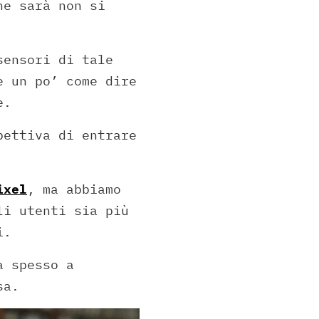
he sarà non si
sensori di tale
è un po’ come dire
e.
pettiva di entrare
ixel
, ma abbiamo
li utenti sia più
i.
a spesso a
sa.