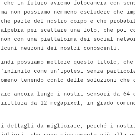
e che in futuro avremo fotocamera con sen
 ma non possiamo nemmeno escludere che im
lche parte del nostro corpo e che probabi
palpebra per scattare una foto, che poi c
 non con una piattaforma dei social netwo
alcuni neuroni dei nostri conoscenti.
uindi possiamo mettere questo titolo, che
l’infinito come un’ipotesi senza particol
lomeno tenendo conto delle soluzioni che 
sare ancora lungo i nostri sensori da 64 
dirittura da 12 megapixel, in grado comun
.
ri dettagli da migliorare, perché i nostr
migliori, che sono sicuramente più alla n