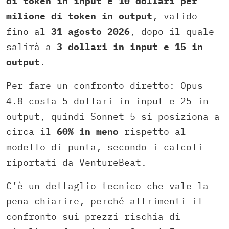
di token in input e 10 dollari per
milione di token in output
, valido
fino al
31 agosto 2026
, dopo il quale
salirà a
3 dollari in input e 15 in
output
.
Per fare un confronto diretto: Opus
4.8 costa 5 dollari in input e 25 in
output, quindi Sonnet 5 si posiziona a
circa il
60% in meno
rispetto al
modello di punta, secondo i calcoli
riportati da VentureBeat.
C’è un dettaglio tecnico che vale la
pena chiarire, perché altrimenti il
confronto sui prezzi rischia di