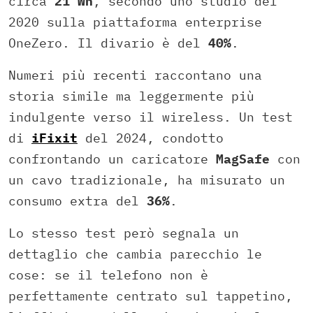
circa
21 Wh
, secondo uno studio del
2020 sulla piattaforma enterprise
OneZero. Il divario è del
40%
.
Numeri più recenti raccontano una
storia simile ma leggermente più
indulgente verso il wireless. Un test
di
iFixit
del 2024, condotto
confrontando un caricatore
MagSafe
con
un cavo tradizionale, ha misurato un
consumo extra del
36%
.
Lo stesso test però segnala un
dettaglio che cambia parecchio le
cose: se il telefono non è
perfettamente centrato sul tappetino,