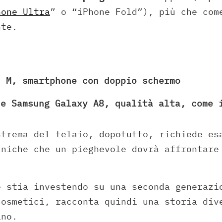
hone Ultra
” o “iPhone Fold”), più che com
nte.
n M, smartphone con doppio schermo
ne Samsung Galaxy A8, qualità alta, come 
strema del telaio, dopotutto, richiede es
cniche che un pieghevole dovrà affrontare
e stia investendo su una seconda generazi
cosmetici, racconta quindi una storia div
ano.