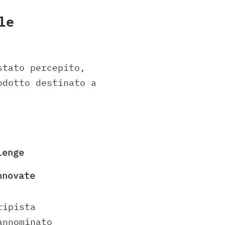
le
tato percepito,
odotto destinato a
lenge
nnovate
ripista
annominato