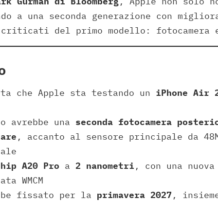
ark Gurman di Bloomberg
, Apple non solo n
ndo a una seconda generazione con miglior
 criticati del primo modello: fotocamera 
o
rta che Apple sta testando un
iPhone Air 
lo avrebbe una
seconda fotocamera posteri
lare
, accanto al sensore principale da 48
nale
chip A20 Pro
a
2 nanometri
, con una nuova
mata WMCM
bbe fissato per la
primavera 2027
, insiem