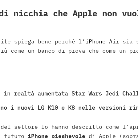
di nicchia che Apple non vuo
dite spiega bene perché l’
iPhone Air
sia s
più come un banco di prova che come un pr
o in realtà aumentata Star Wars Jedi Chal
ano i nuovi LG K10 e K8 nelle versioni ri
 del settore lo hanno descritto come l’ap
l futuro
iPhone pieghevole
di Apple (sopr