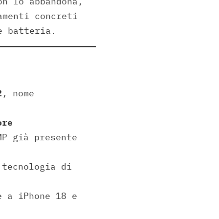
on lo abbandona,
amenti concreti
e batteria.
2
, nome
ore
MP già presente
 tecnologia di
e a iPhone 18 e