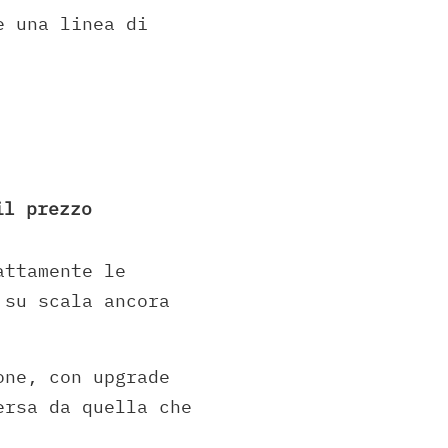
e una linea di
il prezzo
attamente le
 su scala ancora
one, con upgrade
ersa da quella che