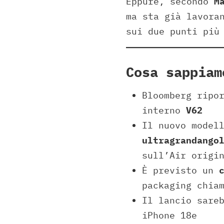
Eppure, secondo
M
ma sta già lavora
sui due punti più
Cosa sappiam
Bloomberg ripo
interno
V62
Il nuovo model
ultragrandango
sull’Air origi
È previsto un
packaging chia
Il lancio sare
iPhone 18e