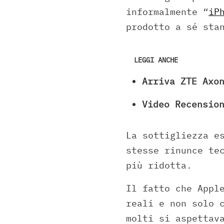
informalmente “
iP
prodotto a sé sta
LEGGI ANCHE
Arriva ZTE Axo
Video Recensio
La sottigliezza e
stesse rinunce te
più ridotta.
Il fatto che Appl
reali e non solo 
molti si aspettav