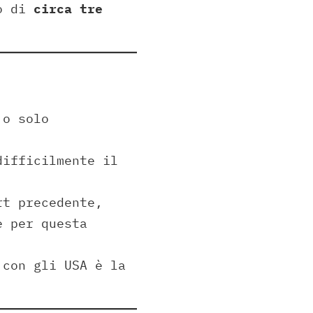
ro di
circa tre
 o solo
difficilmente il
rt precedente,
e per questa
 con gli USA è la