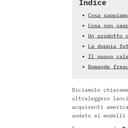
Indice
Cosa sappiam
Cosa non sap
Un prodotto 
La doppia fo
Il nuovo cal
Domande freq
Diciamolo chiaram
ultraleggero lanc
acquirenti americ
andato ai modelli