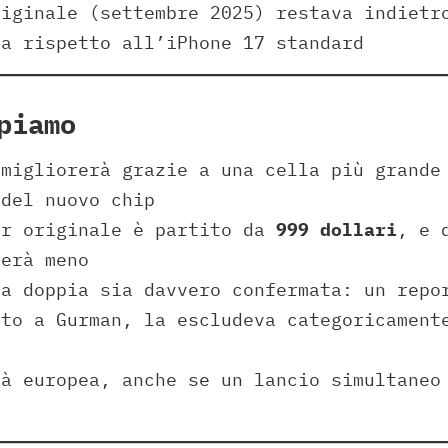
riginale (settembre 2025) restava indiet
a rispetto all’iPhone 17 standard
piamo
 migliorerà grazie a una cella più grande
 del nuovo chip
ir originale è partito da
999 dollari
, e 
terà meno
ra doppia sia davvero confermata: un repo
ito a Gurman, la escludeva categoricament
tà europea, anche se un lancio simultaneo
e