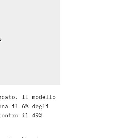
e
ndato. Il modello
ena il 6% degli
contro il 49%