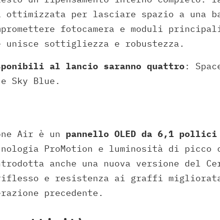
a ottimizzata per lasciare spazio a una b
mpromettere fotocamera e moduli principal
e unisce sottigliezza e robustezza.
sponibili al lancio saranno quattro
: Spac
 e Sky Blue.
one Air è un
pannello OLED da 6,1 pollici
cnologia ProMotion e luminosità di picco 
ntrodotta anche una nuova versione del Ce
riflesso e resistenza ai graffi migliorat
erazione precedente.