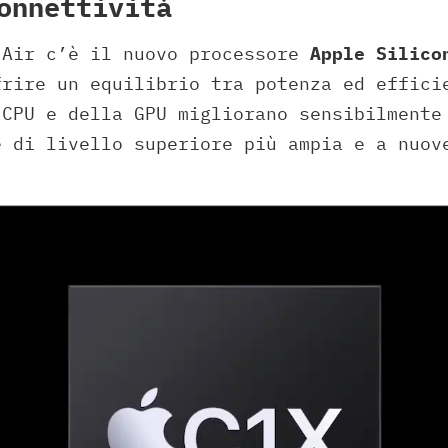
onnettività
 Air c’è il nuovo processore
Apple Silico
frire un equilibrio tra potenza ed effici
 CPU e della GPU migliorano sensibilmente
e di livello superiore più ampia e a nuov