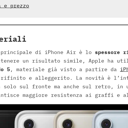
à e prezzo
eriali
 principale di iPhone Air è lo
spessore r
ttenere un risultato simile, Apple ha ut
do 5
, materiale già visto a partire da
iP
 rifinito e alleggerito. La novità è l’in
 solo sul fronte ma anche sul retro, in 
antisce maggiore resistenza ai graffi e a