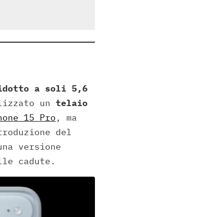
idotto a soli 5,6
ilizzato un
telaio
hone 15 Pro
, ma
troduzione del
una versione
lle cadute.