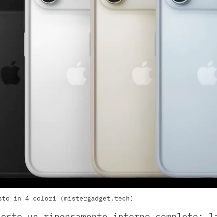
sto in 4 colori (mistergadget.tech)
iesto un ripensamento interno completo: l