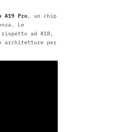
n A19 Pro
, un chip
enza. Le
 rispetto ad A18,
e architetture per