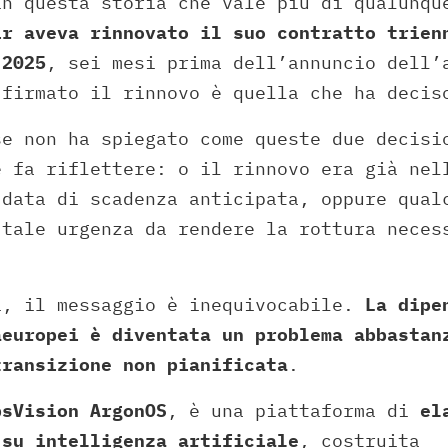
in questa storia che vale più di qualunqu
ir aveva rinnovato il suo contratto trien
 2025
, sei mesi prima dell’annuncio dell’
 firmato il rinnovo è quella che ha decis
se non ha spiegato come queste due decisi
e fa riflettere: o il rinnovo era già nel
 data di scadenza anticipata, oppure qual
 tale urgenza da rendere la rottura neces
i, il messaggio è inequivocabile.
La dipe
aeuropei è diventata un problema abbastan
transizione non pianificata
.
psVision ArgonOS
, è una piattaforma di
el
 su intelligenza artificiale
, costruita