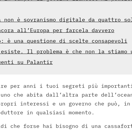
a non è sovranismo digitale da quattro so
ncora all’Europa per farcela davvero
o: è una questione di scelte consapevoli
 esiste. Il problema è che non la stiamo 
uenti su Palantir
are per anni i tuoi segreti più important
cuno che abita dall’altra parte dell’ocea
propri interessi e un governo che può, in
oduttore in qualsiasi momento.
idi che forse hai bisogno di una cassafor