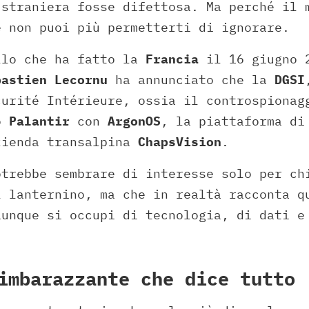
 straniera fosse difettosa. Ma perché il 
e non puoi più permetterti di ignorare.
llo che ha fatto la
Francia
il 16 giugno 2
bastien Lecornu
ha annunciato che la
DGSI
curité Intérieure, ossia il controspionag
to
Palantir
con
ArgonOS
, la piattaforma di
zienda transalpina
ChapsVision
.
otrebbe sembrare di interesse solo per ch
l lanternino, ma che in realtà racconta q
iunque si occupi di tecnologia, di dati e
imbarazzante che dice tutto