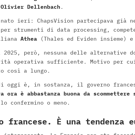
e
Olivier Dellenbach
.
 nato ieri: ChapsVision partecipava già n
 per strumenti di data processing, compet
aliana
Athea
(Thales ed Eviden insieme) e
l 2025, però, nessuna delle alternative d
rità operativa sufficiente. Motivo per cu
to così a lungo.
di oggi è, in sostanza, il governo france
va ora è abbastanza buona da scommettere 
 lo confermino o meno.
o francese. È una tendenza e