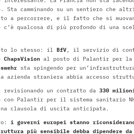
e interessante. La Francia non sta facend
o. Sta camminando su un sentiero che altr
ato a percorrere, e il fatto che si muova
e c’è qualcosa di più profondo di una sce
to lo stesso: il
BfV
, il servizio di con
to
ChapsVision
al posto di Palantir per la
eswehr
sta spingendo per un’infrastruttur
na azienda straniera abbia accesso strutt
 revisionando un contratto da
330 milion
 con Palantir per il sistema sanitario N
una clausola di uscita anticipata.
aro:
i governi europei stanno riconsideran
truttura più sensibile debba dipendere da