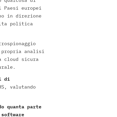
o qualcosa di
i Paesi europei
no in direzione
lta politica
trospionaggio
 propria analisi
a cloud sicura
urale.
i di
HS, valutando
do quanta parte
 software