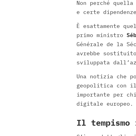
Non perché quella
e certe dipendenz
È esattamente que
primo ministro
Sé
Générale de la Sé
avrebbe sostitui
sviluppata dall’a
Una notizia che p
geopolitica con i
importante per ch
digitale europeo.
Il tempismo 