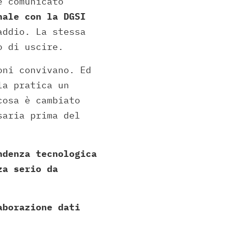
e comunicato
nale con la DGSI
addio. La stessa
o di uscire.
oni convivano. Ed
la pratica un
cosa è cambiato
saria prima del
ndenza tecnologica
za serio da
aborazione dati