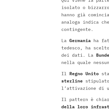
Qui viene la part
isolato o bizzarr
hanno già cominci
analoga indica ch
contingente.
La
Germania
ha fat
tedesco, ha scel
dei dati. La
Bund
nella quale nessu
Il
Regno Unito
sta
sterline
stipulato
l’attivazione di 
Il pattern è chi
della loro infras