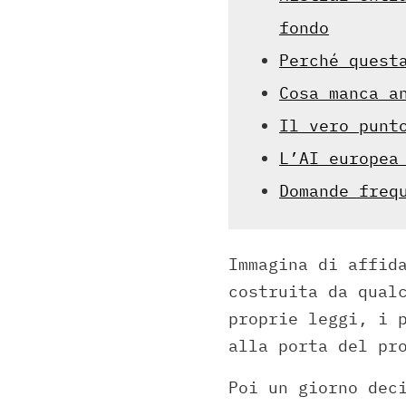
fondo
Perché quest
Cosa manca a
Il vero punt
L’AI europea
Domande freq
Immagina di affid
costruita da qual
proprie leggi, i 
alla porta del pr
Poi un giorno dec