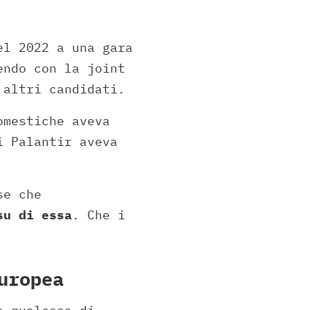
el 2022 a una gara
endo con la joint
 altri candidati.
omestiche aveva
i Palantir aveva
se che
su di essa
. Che i
uropea