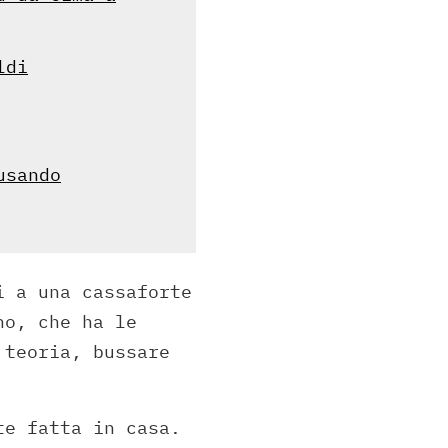
ldi
usando
i a una cassaforte
no, che ha le
 teoria, bussare
te fatta in casa.