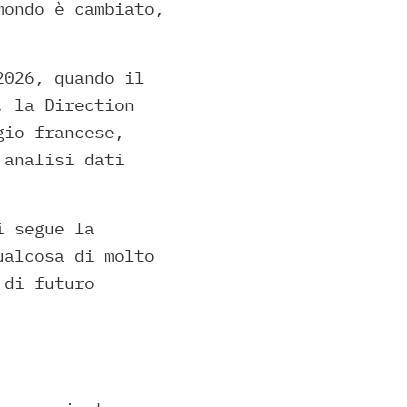
mondo è cambiato,
026, quando il
, la Direction
gio francese,
 analisi dati
i segue la
ualcosa di molto
 di futuro