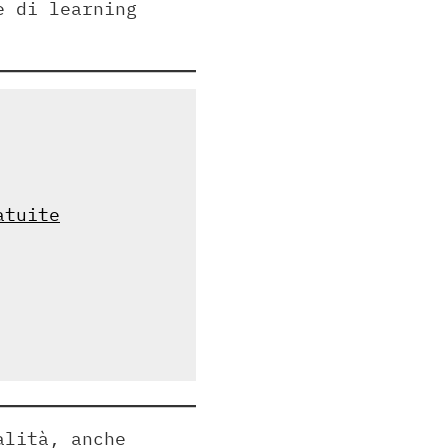
e di learning
atuite
alità, anche