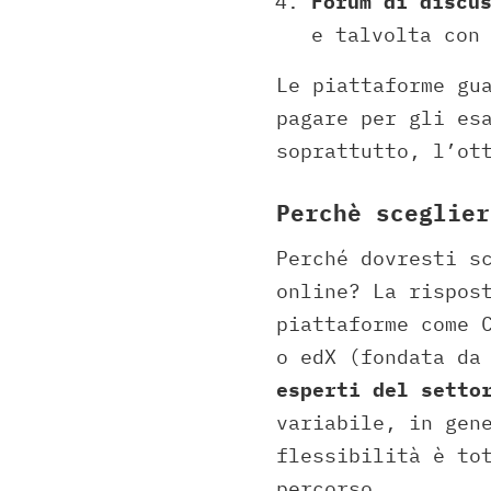
Forum di discu
e talvolta con
Le piattaforme gu
pagare per gli es
soprattutto, l’ot
Perchè sceglier
Perché dovresti s
online? La rispos
piattaforme come 
o edX (fondata da
esperti del setto
variabile, in gen
flessibilità è to
percorso.