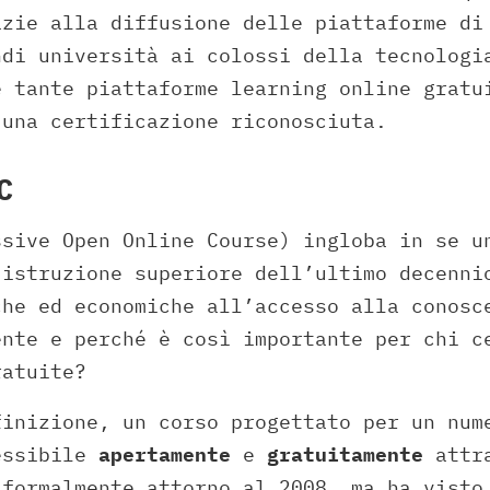
azie alla diffusione delle piattaforme di
ndi università ai colossi della tecnologi
e tante piattaforme learning online gratu
 una certificazione riconosciuta.
C
sive Open Online Course) ingloba in se u
’istruzione superiore dell’ultimo decenni
che ed economiche all’accesso alla conosc
ente e perché è così importante per chi c
ratuite?
finizione, un corso progettato per un nu
essibile
apertamente
e
gratuitamente
attra
 formalmente attorno al 2008, ma ha visto