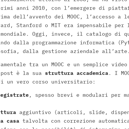
primi anni 2010, con l’emergere di piatta
rima dell’avvento dei MOOC, l’accesso a l
vard, Stanford o MIT era impensabile per 
 mondiale. Oggi, invece, il catalogo di q
ando dalla programmazione informatica (Py
osofia, dalla gestione aziendale all’arte
damentale tra un MOOC e un semplice video
 post è la sua
struttura accademica
. I MO
di un vero corso universitario:
registrate
, spesso brevi e modulari per m
ettura
aggiuntivo (articoli, slide, dispe
 a casa
talvolta con correzione automatic