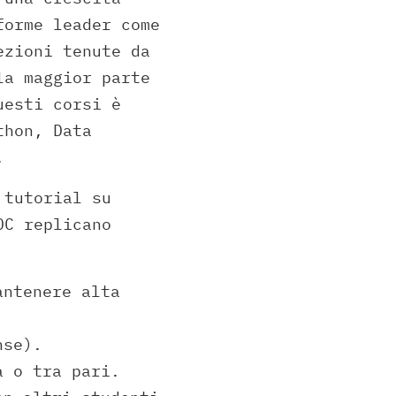
forme leader come
ezioni tenute da
la maggior parte
uesti corsi è
thon, Data
.
 tutorial su
OC replicano
antenere alta
nse).
a o tra pari.