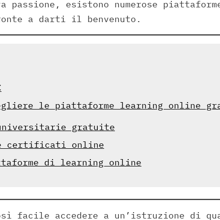
va passione, esistono numerose piattaform
ronte a darti il benvenuto.
C
egliere le piattaforme learning online gr
universitarie gratuite
e certificati online
ttaforme di learning online
osì facile accedere a un’istruzione di qu