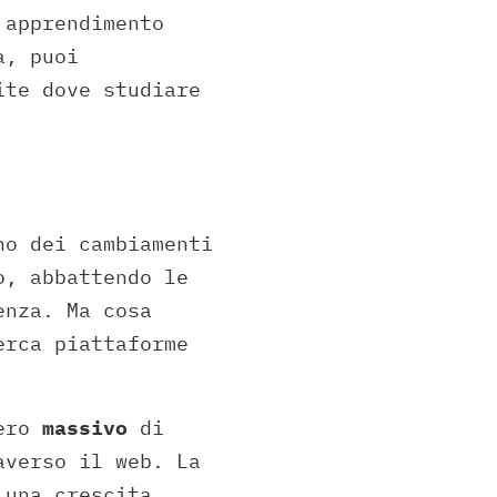
 apprendimento
a, puoi
ite dove studiare
no dei cambiamenti
o, abbattendo le
enza. Ma cosa
erca piattaforme
mero
massivo
di
verso il web. La
 una crescita