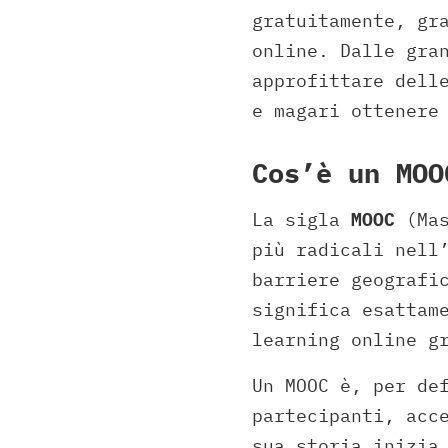
gratuitamente, gr
online. Dalle gra
approfittare dell
e magari ottenere
Cos’è un MOO
La sigla
MOOC
(Mas
più radicali nell
barriere geografi
significa esattam
learning online g
Un MOOC è, per de
partecipanti, acc
sua storia inizia