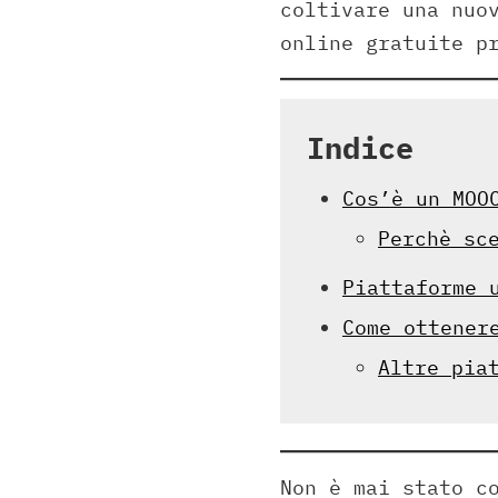
coltivare una nuo
online gratuite p
Indice
Cos’è un MOO
Perchè sc
Piattaforme 
Come ottener
Altre pia
Non è mai stato c