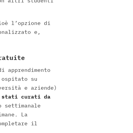
on altri studenti
ioè l’opzione di
onalizzato e,
ratuite
di apprendimento
 ospitato su
versità e aziende)
 stati curati da
o settimanale
imane. La
ompletare il