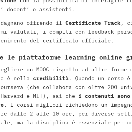
ssione
con la possibilità di interagire c
 i docenti o assistenti.
adagnano offrendo il
Certificate Track
, c
ami valutati, i compiti con feedback pers
tenimento del certificato ufficiale.
e le piattaforme learning online g
cegliere un MOOC rispetto ad altre forme 
ta è nella
credibilità
. Quando un corso è
Coursera (che collabora con oltre 200 uni
 Harvard e MIT), sai che
i contenuti sono
re
. I corsi migliori richiedono un impegn
ere dalle 2 alle 10 ore, per diverse sett
tale, ma la disciplina è essenziale per c