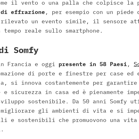
ome il vento o una palla che colpisce la
 di effrazione
, per esempio con un piede 
 rilevato un evento simile, il sensore at
n tempo reale sullo smartphone.
di Somfy
in Francia e oggi
presente in 58 Paesi
,
S
omazione di porte e finestre per case ed 
sa, si innova costantemente per garantire
e e sicurezza in casa ed è pienamente imp
sviluppo sostenibile. Da 50 anni Somfy ut
 migliorare gli ambienti di vita e si imp
ili e sostenibili che promuovono una vita
i.