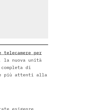
e telecamere per
, la nuova unità
 completa di
e più attenti alla
tate esigenze