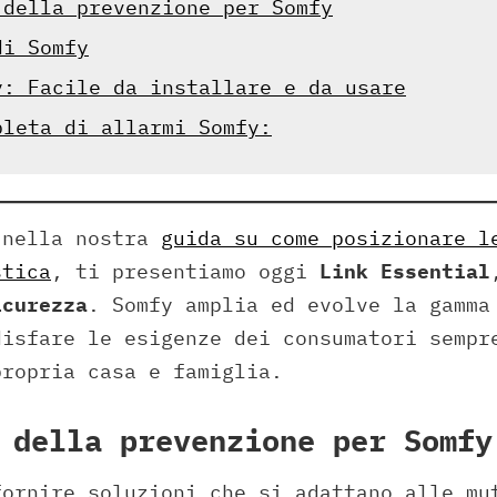
 della prevenzione per Somfy
di Somfy
y: Facile da installare e da usare
pleta di allarmi Somfy:
 nella nostra
guida su come posizionare l
stica
, ti presentiamo oggi
Link Essential
icurezza
. Somfy amplia ed evolve la gamma
disfare le esigenze dei consumatori sempr
propria casa e famiglia.
 della prevenzione per Somfy
fornire soluzioni che si adattano alle mu