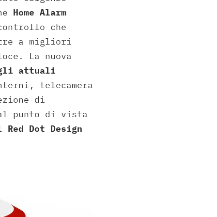
one
Home Alarm
controllo che
tre a migliori
loce. La nuova
gli attuali
terni, telecamera
ezione di
al punto di vista
il
Red Dot Design