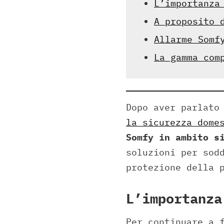
L’importanza
A proposito 
Allarme Somf
La gamma com
Dopo aver parlato
la sicurezza dome
Somfy in ambito s
soluzioni per sod
protezione della 
L’importanza
Per continuare a 