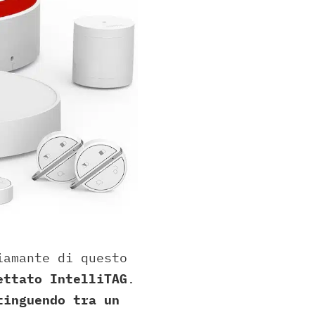
iamante di questo
ettato IntelliTAG
.
tinguendo tra un