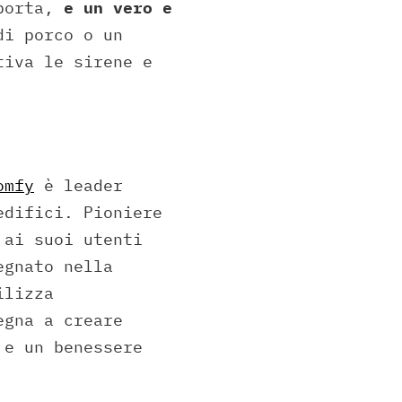
 porta,
e un vero e
di porco o un
tiva le sirene e
omfy
è leader
edifici. Pioniere
 ai suoi utenti
egnato nella
ilizza
egna a creare
 e un benessere