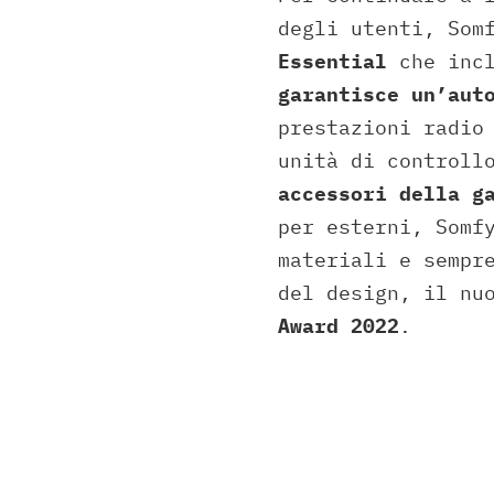
degli utenti, Som
Essential
che incl
garantisce un’aut
prestazioni radio
unità di control
accessori della g
per esterni, Somf
materiali e sempr
del design, il nu
Award 2022
.