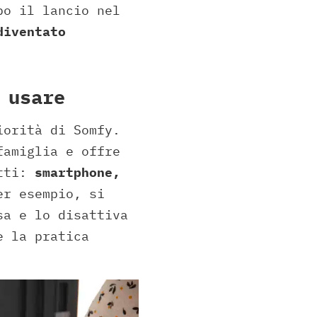
po il lancio nel
diventato
 usare
iorità di Somfy.
famiglia e offre
utti:
smartphone,
er esempio, si
sa e lo disattiva
e la pratica