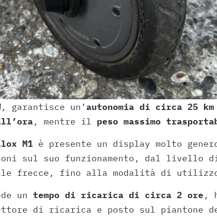
W
, garantisce un’
autonomia di circa 25 km
all’ora
, mentre il
peso massimo trasporta
ilox M1
è presente un display molto gener
ioni sul suo funzionamento, dal livello d
lle frecce, fino alla modalità di utilizz
ede un
tempo di ricarica di circa 2 ore
, 
ettore di ricarica e posto sul piantone d