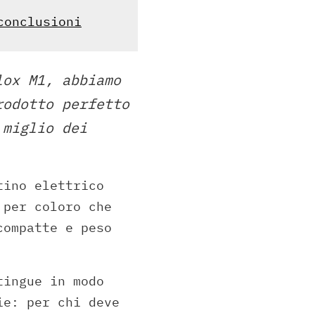
conclusioni
lox M1, abbiamo
rodotto perfetto
 miglio dei
tino elettrico
 per coloro che
compatte e peso
tingue in modo
ie: per chi deve