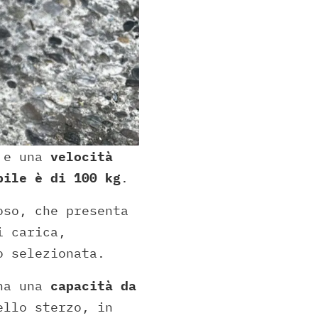
e una
velocità
bile è di 100 kg
.
oso, che presenta
i carica,
o selezionata.
ha una
capacità da
ello sterzo, in