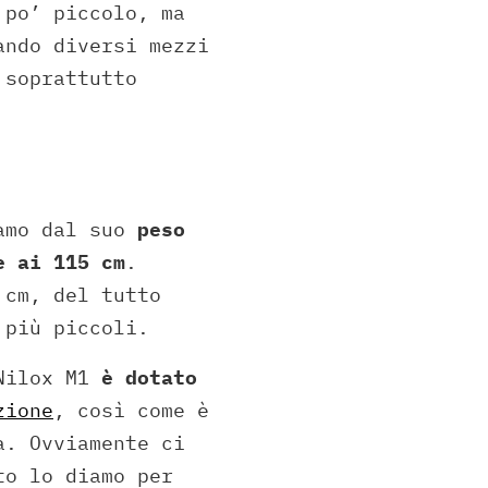
 po’ piccolo, ma
ando diversi mezzi
 soprattutto
amo dal suo
peso
e ai 115 cm
.
 cm, del tutto
 più piccoli.
 Nilox M1
è dotato
zione
, così come è
a. Ovviamente ci
to lo diamo per