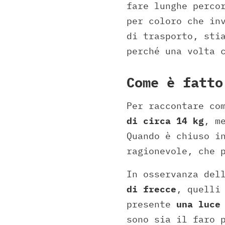
fare lunghe perco
per coloro che in
di trasporto, sti
perché una volta 
Come è fatto
Per raccontare co
di circa 14 kg
, m
Quando è chiuso i
ragionevole, che 
In osservanza del
di frecce
, quelli
presente
una luce
sono sia il faro 