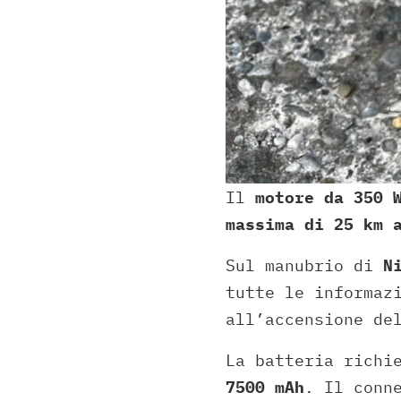
Il
motore da 350 
massima di 25 km 
Sul manubrio di
N
tutte le informaz
all’accensione de
La batteria richi
7500 mAh
. Il conn