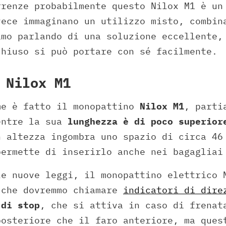
rrenze probabilmente questo Nilox M1 è un
vece immaginano un utilizzo misto, combin
amo parlando di una soluzione eccellente,
chiuso si può portare con sé facilmente.
 Nilox M1
me è fatto il monopattino
Nilox M1
, parti
entre la sua
lunghezza è di poco superior
n altezza ingombra uno spazio di circa 46
permette di inserirlo anche nei bagagliai
le nuove leggi, il monopattino elettrico
 che dovremmo chiamare
indicatori di dire
 di stop
, che si attiva in caso di frenat
posteriore che il faro anteriore, ma ques