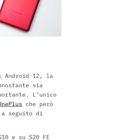
i Android 12, la
onostante sia
portante. L’unico
OnePlus
che però
 a seguito di
S10 e su S20 FE