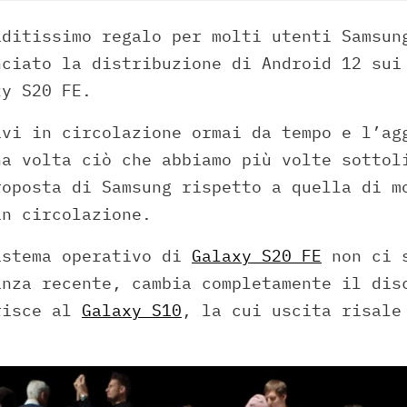
aditissimo regalo per molti utenti Samsun
nciato la distribuzione di Android 12 sui
xy S20 FE.
ivi in circolazione ormai da tempo e l’ag
na volta ciò che abbiamo più volte sottol
roposta di Samsung rispetto a quella di m
in circolazione.
istema operativo di
Galaxy S20 FE
non ci s
anza recente, cambia completamente il dis
risce al
Galaxy S10
, la cui uscita risale
.