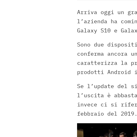
Arriva oggi un gr
l’azienda ha comi
Galaxy S10 e Gala
Sono due disposit
conferma ancora u
caratterizza la p
prodotti Android 
Se l’update del s
l’uscita è abbast
invece ci si rife
febbraio del 2019