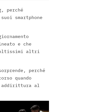
g, perché
 suoi smartphone
giornamento
ineato e che
oltissimi altri
orprende, perché
corso quando
 addirittura al