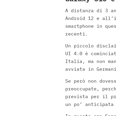
A distanza di 3 a
Android 12 e all’
smartphone in que
recenti.
Un piccolo discla
UI 4.0 è comincia
Italia, ma non ma
avviata in German
Se però non doves
preoccupate, perc
prevista per il p
un po’ anticipata