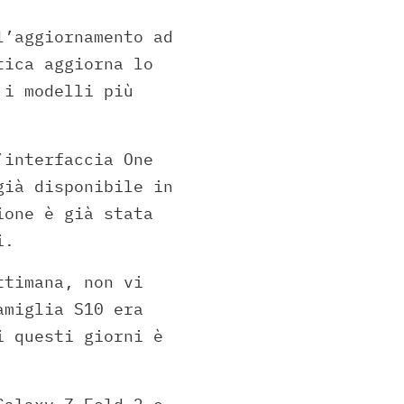
l’aggiornamento ad
tica aggiorna lo
 i modelli più
’interfaccia One
già disponibile in
ione è già stata
i.
ttimana, non vi
amiglia S10 era
i questi giorni è