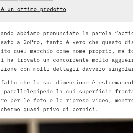
 è un ottimo prodotto
uando abbiamo pronunciato la parola “acti
nsato a GoPro, tanto è vero che questo di
bito quel marchio come nome proprio, ma f
gi ha trovato un concorrente molto agguer
zione con molti dettagli davvero singola
 fatto che la sua dimensione è estremamen
o parallelepipedo la cui superficie front
ore per le foto e le riprese video, mentr
schermo quasi privo di cornici.