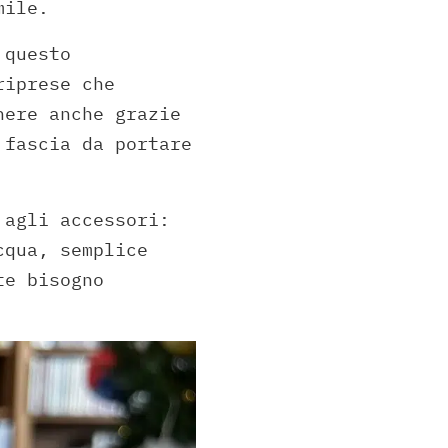
mile.
 questo
riprese che
nere anche grazie
 fascia da portare
 agli accessori:
cqua, semplice
te bisogno