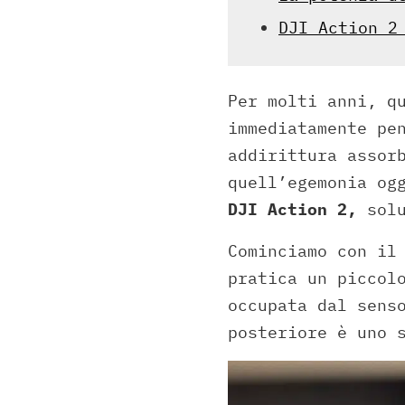
DJI Action 2
Per molti anni, q
immediatamente pe
addirittura assor
quell’egemonia og
DJI Action 2,
solu
Cominciamo con il
pratica un piccol
occupata dal sens
posteriore è uno 