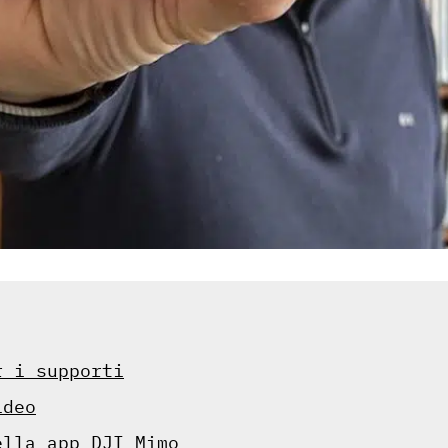
r i supporti
ideo
ella app DJI Mimo