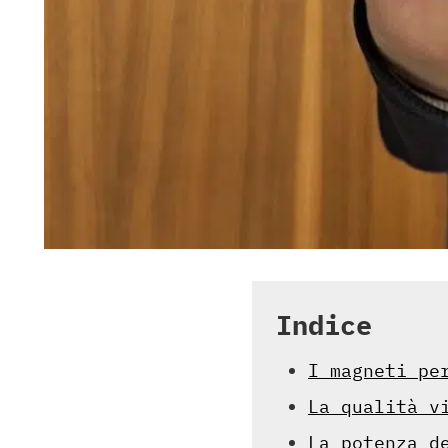
Indice
I magneti pe
La qualità v
La potenza d