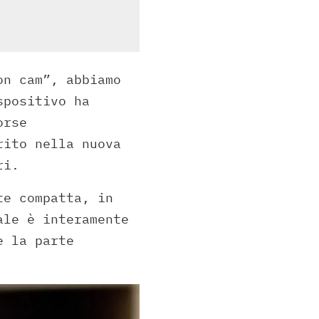
on cam”, abbiamo
spositivo ha
orse
rito nella nuova
ri.
te compatta, in
ale è interamente
e la parte