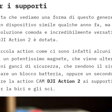
r i supporti
lta che vediamo una forma di questo gene
un dispositivo simile qualche anno fa, ma
soluzione comoda e incredibilmente versat
DJI Action 2 è dotata.
iccola action come ci sono infatti alcuni
a un potentissimo magnete, che viene ulte
uni ganci di sicurezza, che rendono il si
nare un blocco batteria, oppure un second
are la action CAM
DJI Action 2
ai supporti
er la bici e gli sci.