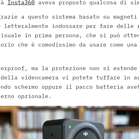
già
Insta360
aveva proposto qualcosa di si
grazie a questo sistema basato su magneti
ò letteralmente indossare per fare delle 
visuale in prima persona, che si può otte
sorio che è comodissimo da usare come una
erproof, ma la protezione non si estende
 della videocamera vi potete tuffare in a
ondo schermo oppure il pacco batteria ave
terno opzionale.