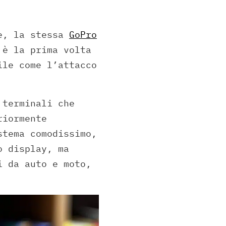
re, la stessa
GoPro
 è la prima volta
ile come l’attacco
 terminali che
riormente
stema comodissimo,
o display, ma
 da auto e moto,