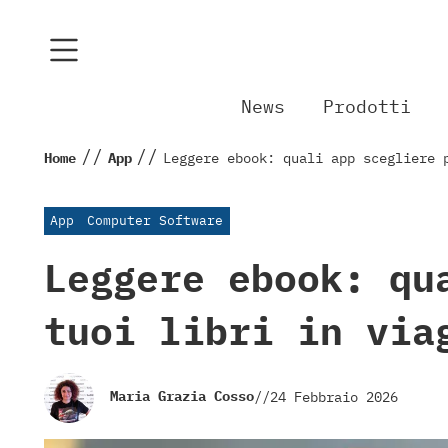
News
Prodotti
//
//
Home
App
Leggere ebook: quali app scegliere 
App
Computer Software
Leggere ebook: qu
tuoi libri in via
Maria Grazia Cosso
//
24 Febbraio 2026