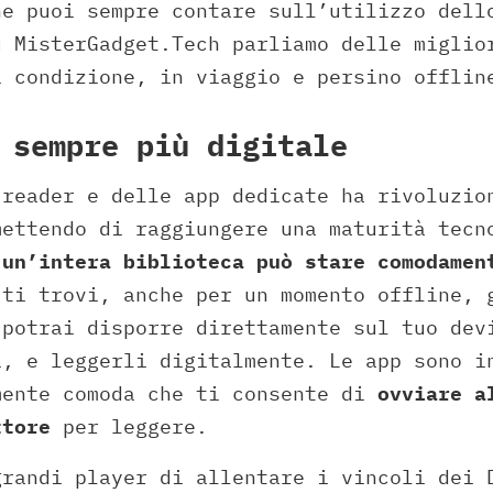
he puoi sempre contare sull’utilizzo dell
u MisterGadget.Tech parliamo delle miglio
i condizione, in viaggio e persino offlin
 sempre più digitale
-reader e delle app dedicate ha rivoluzio
mettendo di raggiungere una maturità tecn
,
un’intera biblioteca può stare comodamen
 ti trovi, anche per un momento offline, 
 potrai disporre direttamente sul tuo dev
i, e leggerli digitalmente. Le app sono i
mente comoda che ti consente di
ovviare a
ttore
per leggere.
grandi player di allentare i vincoli dei 