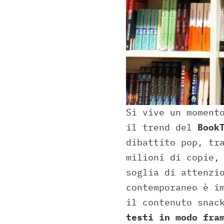
Si vive un moment
il trend del
Book
dibattito pop, tr
milioni di copie,
soglia di attenzi
contemporaneo è i
il contenuto snac
testi in modo fra