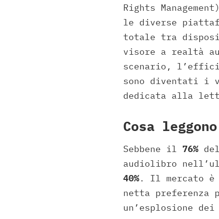
Rights Management
le diverse piatta
totale tra dispos
visore a realtà a
scenario, l’effic
sono diventati i 
dedicata alla let
Cosa leggono
Sebbene il
76%
del
audiolibro nell’u
40%
. Il mercato è
netta preferenza 
un’esplosione de