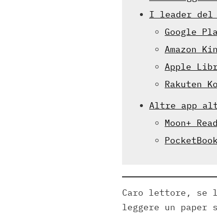
I leader del
Google Pl
Amazon Ki
Apple Lib
Rakuten K
Altre app al
Moon+ Rea
PocketBoo
Caro lettore, se 
leggere un paper 