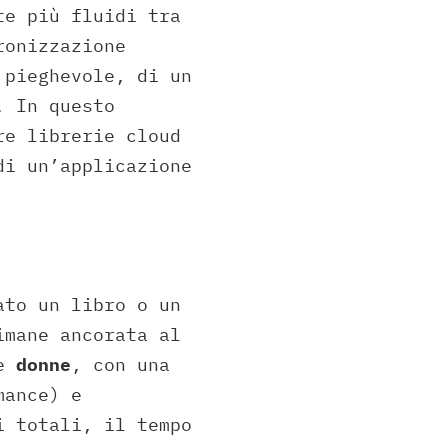
e più fluidi tra
ronizzazione
 pieghevole, di un
. In questo
re librerie cloud
di un’applicazione
ato un libro o un
imane ancorata al
le
donne
, con una
mance) e
i totali, il tempo