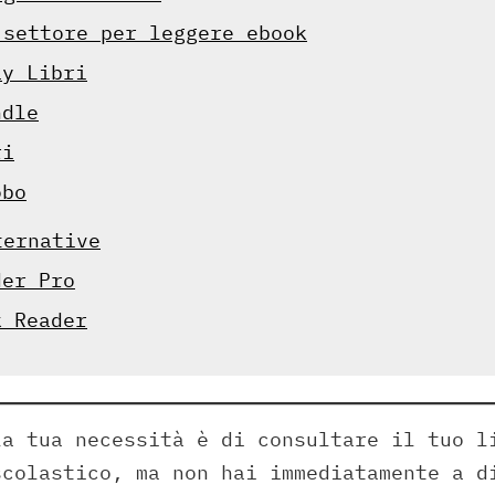
 settore per leggere ebook
ay Libri
ndle
ri
obo
ternative
der Pro
k Reader
la tua necessità è di consultare il tuo l
scolastico, ma non hai immediatamente a d