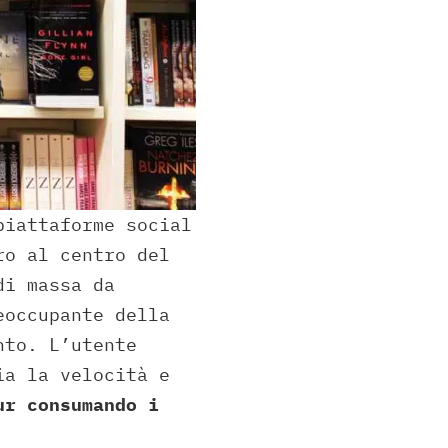
piattaforme social
ro al centro del
di massa da
eoccupante della
nto. L’utente
ia la velocità e
ur consumando i