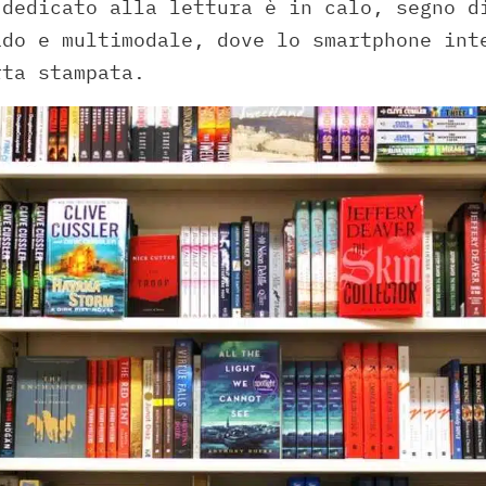
 dedicato alla lettura è in calo, segno d
ido e multimodale, dove lo smartphone int
rta stampata.