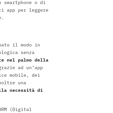
o smartphone o di
ri app per leggere
e.
nato il modo in
ologica senza
te nel palmo della
grazie ad un’app
ice mobile, dei
noltre una
lla necessità di
DRM (Digital