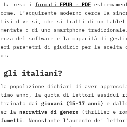
) ha reso i
formati
EPUB
e
PDF
estremament
forme. L’acquirente moderno cerca la sinc
itivi diversi, che si tratti di un tablet
umentata o di uno smartphone tradizionale
ienza del software e la capacità di gesti
veri parametri di giudizio per la scelta 
tura.
 gli italiani?
la popolazione dichiari di aver approcci
ltimo anno, la quota di lettori assidui r
 trainato dai
giovani (15-17 anni)
e dal
per la
narrativa di genere
(thriller e ro
i
fumetti
. Nonostante l’aumento dei lettor