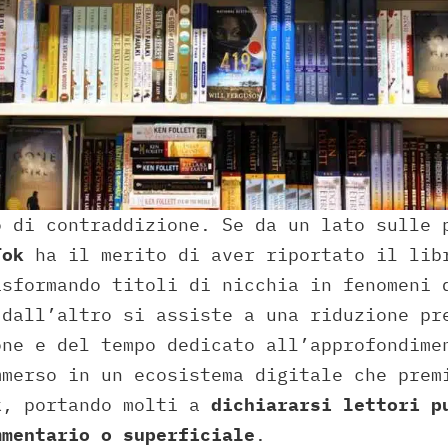
o di contraddizione. Se da un lato sulle 
Tok
ha il merito di aver riportato il lib
asformando titoli di nicchia in fenomeni 
 dall’altro si assiste a una riduzione pr
one e del tempo dedicato all’approfondime
mmerso in un ecosistema digitale che prem
k, portando molti a
dichiararsi lettori p
mmentario o superficiale
.