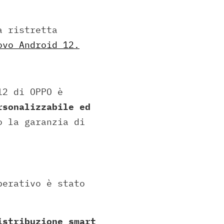
a ristretta
ovo Android 12.
12 di OPPO è
rsonalizzabile ed
o la garanzia di
perativo è stato
istribuzione smart