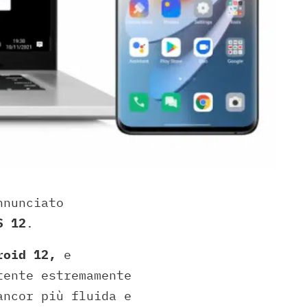
nnunciato
S 12
.
roid 12,
e
tente estremamente
ancor più fluida e