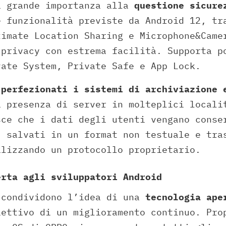
a grande importanza alla
questione sicure
e funzionalità previste da Android 12, t
ximate Location Sharing e Microphone&Came
 privacy con estrema facilità. Supporta p
vate System, Private Safe e App Lock.
i
perfezionati i sistemi di archiviazione 
 presenza di server in molteplici locali
sce che i dati degli utenti vengano conse
, salvati in un format non testuale e tra
ilizzando un protocollo proprietario.
erta agli sviluppatori Android
 condividono l’idea di una
tecnologia aper
iettivo di un miglioramento continuo. Pro