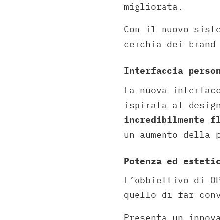
migliorata.
Con il nuovo sist
cerchia dei brand
Interfaccia perso
La nuova interfac
ispirata al desig
incredibilmente f
un aumento della 
Potenza ed esteti
L’obbiettivo di O
quello di far con
Presenta un innov