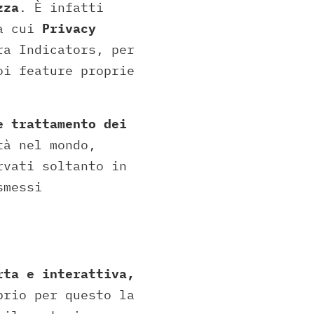
zza
. È infatti
ra cui
Privacy
ra Indicators, per
oi feature proprie
e trattamento dei
tà nel mondo,
rvati soltanto in
smessi
ta e interattiva,
prio per questo la