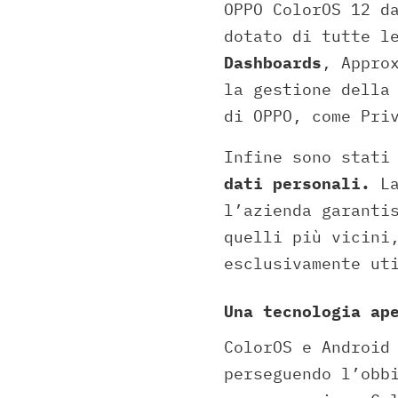
OPPO ColorOS 12 d
dotato di tutte l
Dashboards
, Appro
la gestione della
di OPPO, come Pri
Infine sono stat
dati personali.
La
l’azienda garanti
quelli più vicini
esclusivamente ut
Una tecnologia ap
ColorOS e Android
perseguendo l’obb