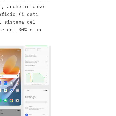
i, anche in caso
eficio (i dati
l sistema del
re del 30% e un