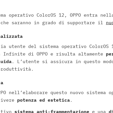
ema operativo ColorOS 12, OPPO entra nell
 che saranno in grado di supportare il
nu
nalizzata
cia utente del sistema operativo ColorOS 
n Infinite di OPPO e risulta altamente
pe
luida
. L’utente si assicura in questo mod
produttività.
ca
PPO nell’elaborare questo nuovo sistema o
vivere
potenza ed estetica
.
ativo
sistema anti-frammentazione
e una
d