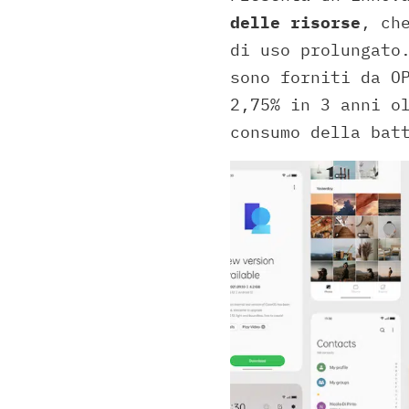
delle risorse
, ch
di uso prolungato
sono forniti da O
2,75% in 3 anni o
consumo della bat