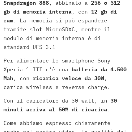
Snapdragon 888
, abbinato a
256 o 512
gb di memoria interna
, con
12 gb di
ram
. La memoria si può espandere
tramite slot MicroSDXC, mentre il
modulo di memoria interna è di
standard UFS 3.1
Per alimentare lo smartphone Sony
Xperia 1 III c’è una
batteria da 4.500
Mah
, con
ricarica veloce da 30W
,
carica wireless e reverse charge.
Con il caricatore da 30 watt, in
30
minuti arriva al 50% di ricarica
.
Come abbiamo espresso chiaramente
anche nel nostro video, la qualità del