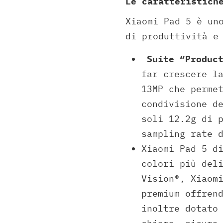
Le caratteristich
Xiaomi Pad 5 è un
di produttività e
Suite “Product
far crescere l
13MP che perme
condivisione d
soli 12.2g di 
sampling rate 
Xiaomi Pad 5 d
colori più del
Vision®, Xiaom
premium offren
inoltre dotato