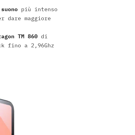
 suono
più intenso
er dare maggiore
ragon TM 860
di
ck fino a 2,96Ghz