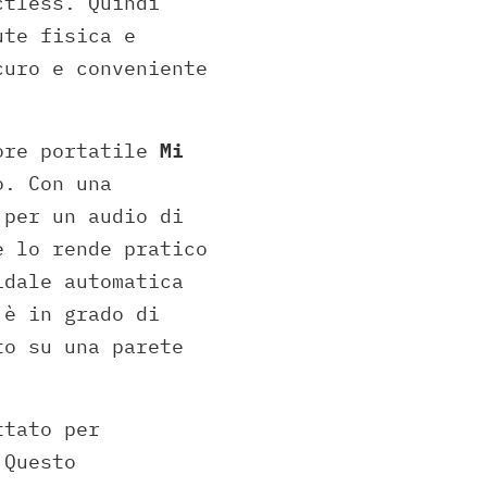
ctless. Quindi
ute fisica e
curo e conveniente
tore portatile
Mi
o. Con una
 per un audio di
e lo rende pratico
idale automatica
 è in grado di
to su una parete
tato per
 Questo