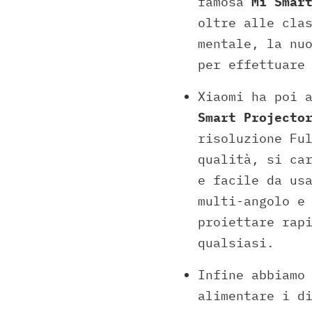
famosa
Mi Smar
oltre alle cla
mentale, la nu
per effettuare
Xiaomi ha poi 
Smart Projecto
risoluzione Fu
qualità, si ca
e facile da us
multi-angolo e
proiettare rap
qualsiasi.
Infine abbiamo
alimentare i d