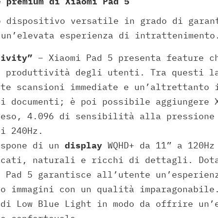
e premium di Xiaomi Pad 5
o dispositivo versatile in grado di garan
 un’elevata esperienza di intrattenimento
ivity”
– Xiaomi Pad 5 presenta feature c
a produttività degli utenti. Tra questi l
tte scansioni immediate e un’altrettanto 
ei documenti; è poi possibile aggiungere 
peso, 4.096 di sensibilità alla pressione
di 240Hz.
ispone di un
display
WQHD+ da 11” a 120Hz
icati, naturali e ricchi di dettagli. Dot
i Pad 5 garantisce all’utente un’esperien
do immagini con un qualità imparagonabile
 di Low Blue Light in modo da offrire un’