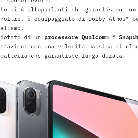
 e confortevole.
ato di 4 altoparlanti che garantiscono
un
Inoltre, è equipaggiato di Dolby Atmos® p
ealismo.
 dotato di un
processore Qualcomm ® Snapd
estazioni con una velocità massima di clo
 batteria che garantisce lunga durata.