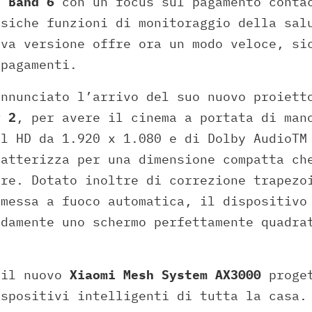
t Band 6
con un focus sul pagamento conta
ssiche funzioni di monitoraggio della sal
ova versione offre ora un modo veloce, si
 pagamenti.
annunciato l’arrivo del suo nuovo proiet
r 2
, per avere il cinema a portata di man
ll HD da 1.920 x 1.080 e di Dolby AudioTM
ratterizza per una dimensione compatta ch
are. Dotato inoltre di correzione trapezo
 messa a fuoco automatica, il dispositivo
idamente uno schermo perfettamente quadra
 il nuovo
Xiaomi Mesh System AX3000
proget
ispositivi intelligenti di tutta la casa.