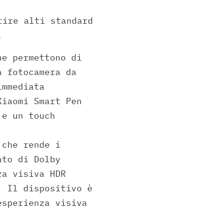
tire alti standard
.
he permettono di
a fotocamera da
immediata
Xiaomi Smart Pen
 e un touch
 che rende i
ato di Dolby
za visiva HDR
. Il dispositivo è
esperienza visiva