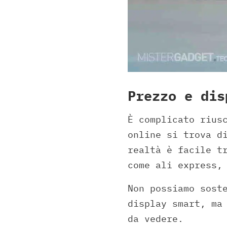
Prezzo e dis
È complicato rius
online si trova d
realtà è facile t
come ali express,
Non possiamo sost
display smart, ma
da vedere.