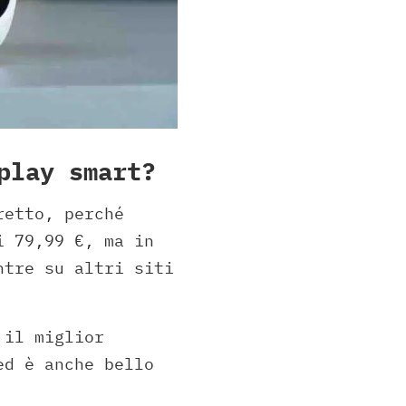
play smart?
retto, perché
i 79,99 €, ma in
ntre su altri siti
 il miglior
ed è anche bello