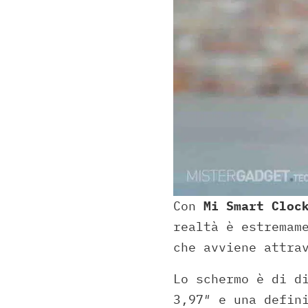
Con
Mi Smart Cloc
realtà è estremam
che avviene attra
Lo schermo è di d
3,97″ e una defin