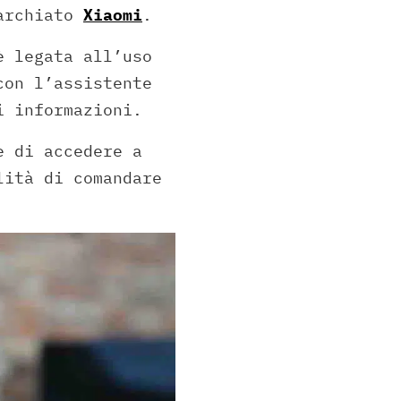
marchiato
Xiaomi
.
è legata all’uso
con l’assistente
i informazioni.
e di accedere a
lità di comandare