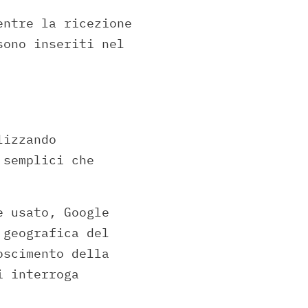
entre la ricezione
sono inseriti nel
lizzando
 semplici che
e usato, Google
 geografica del
oscimento della
i interroga