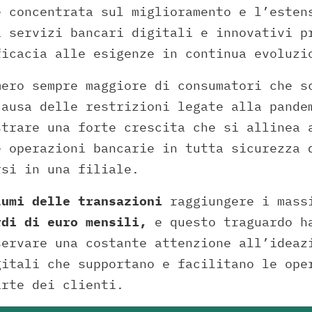
è concentrata sul miglioramento e l’esten
i servizi bancari digitali e innovativi p
ficacia alle esigenze in continua evoluzi
mero sempre maggiore di consumatori che s
causa delle restrizioni legate alla pande
strare una forte crescita che si allinea 
e operazioni bancarie in tutta sicurezza 
rsi in una filiale.
lumi delle transazioni
raggiungere i mass
rdi di euro
mensili,
e questo traguardo h
servare una costante attenzione all’ideaz
gitali che supportano e facilitano le ope
arte dei clienti.