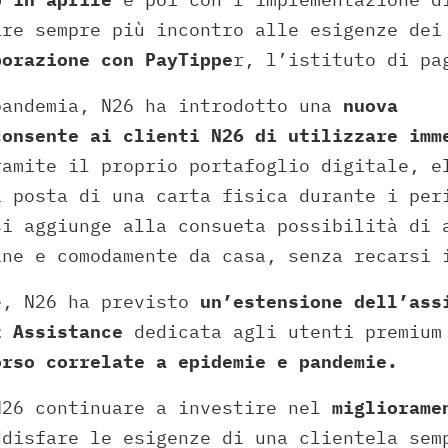
re sempre più incontro alle esigenze dei
borazione con PayTippe
r, l’istituto di pa
pandemia, N26 ha introdotto una
nuova
consente ai clienti N26 di utilizzare imm
amite il proprio portafoglio digitale, e
a posta di una carta fisica durante i per
si aggiunge alla consueta possibilità di 
ine e comodamente da casa, senza recarsi 
e, N26 ha previsto
un’estensione dell’ass
z Assistance
dedicata agli utenti premiu
orso correlate a epidemie e pandemie.
N26 continuare a investire nel
migliorame
disfare le esigenze di una clientela sem