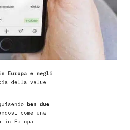
in Europa e negli
cia della value
cquisendo
ben due
andosi come una
a in Europa.