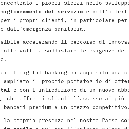
concentrato i propri sforzi nello svilup
l
miglioramento del servizio
e nell’offerta
 per i propri clienti, in particolare per
te dall’emergenza sanitaria.
ssibile accelerando il percorso di innova
odotto volti a soddisfare le esigenze dei
ne.
cui il digital banking ha acquisito una c
a ampliato il proprio portafoglio di offe
etal
e con l’introduzione di un nuovo abb
t
, che offre ai clienti l’accesso ai più 
i bancari premium a un prezzo competitivo
 la propria presenza nel nostro Paese
co
o in aprile
e poi con l’implementazione 