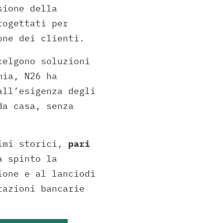
sione della
rogettati per
one dei clienti.
celgono soluzioni
mia, N26 ha
all’esigenza degli
da casa, senza
imi storici,
pari
a spinto la
ione e al lanciodi
razioni bancarie