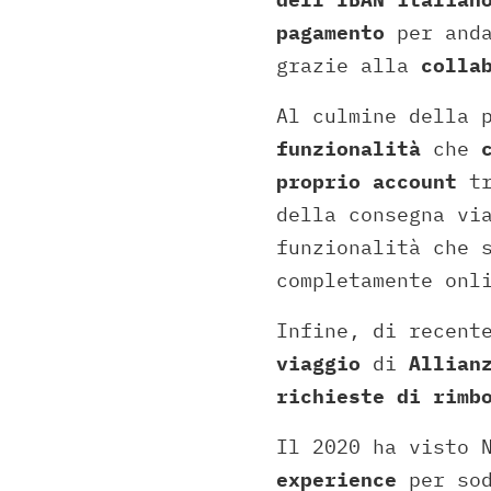
pagamento
per anda
grazie alla
colla
Al culmine della 
funzionalità
che
proprio account
tr
della consegna vi
funzionalità che 
completamente onl
Infine, di recent
viaggio
di
Allian
richieste di rimb
Il 2020 ha visto 
experience
per sod