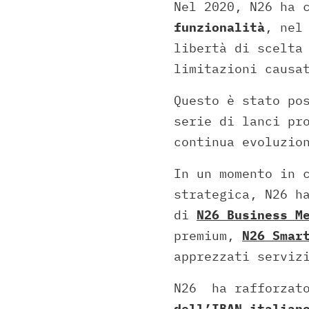
Nel 2020, N26 ha 
funzionalità
, ne
libertà di scelta
limitazioni causa
Questo è stato po
serie di lanci pr
continua evoluzio
In un momento in 
strategica, N26 h
di
N26 Business M
premium,
N26 Smar
apprezzati serviz
N26 ha rafforzato
dell’IBAN italian