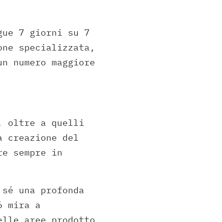
gue 7 giorni su 7
one specializzata,
un numero maggiore
, oltre a quelli
a creazione del
re sempre in
 sé una profonda
6 mira a
elle aree prodotto