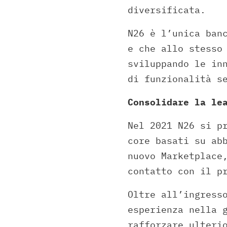
diversificata.
N26 è l’unica ban
e che allo stesso
sviluppando le in
di funzionalità s
Consolidare la le
Nel 2021 N26 si p
core basati su ab
nuovo Marketplace
contatto con il p
Oltre all’ingress
esperienza nella 
rafforzare ulteri