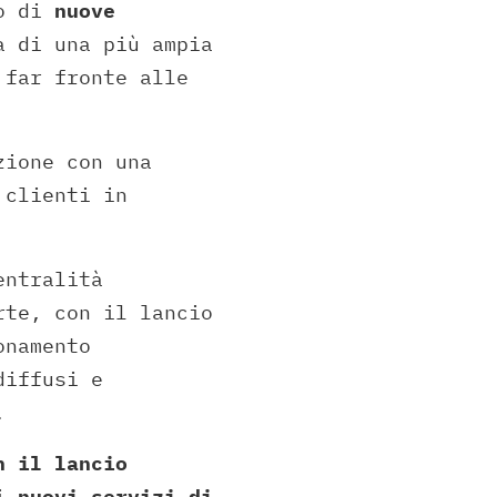
po di
nuove
 di una più ampia
 far fronte alle
zione con una
 clienti in
entralità
rte, con il lancio
onamento
diffusi e
.
n il lancio
di
nuovi servizi di