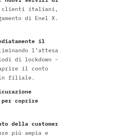
 clienti italiani,
gamento di Enel X.
ediatamente il
liminando l’attesa
iodi di lockdown –
aprire il conto
in filiale.
icurazione
m
per coprire
nto della customer
pre più ampia e