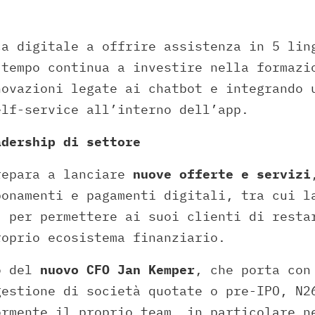
ca digitale a offrire assistenza in 5 lin
 tempo continua a investire nella formazi
novazioni legate ai chatbot e integrando 
elf-service all’interno dell’app.
adership
di settore
repara a lanciare
nuove offerte e servizi
bonamenti e pagamenti digitali, tra cui l
, per permettere ai suoi clienti di resta
roprio ecosistema finanziario.
o del
nuovo CFO Jan Kemper
, che porta con
gestione di società quotate o pre-IPO, N2
ormente il proprio team, in particolare n