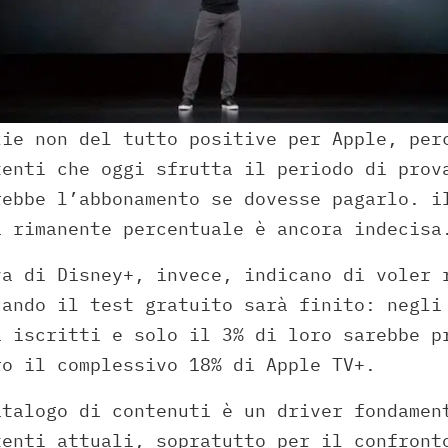
zie non del tutto positive per Apple, per
tenti che oggi sfrutta il periodo di prov
rebbe l’abbonamento se dovesse pagarlo. i
a rimanente percentuale è ancora indecisa
va di Disney+, invece, indicano di voler 
uando il test gratuito sarà finito: negli
i iscritti e solo il 3% di loro sarebbe p
ro il complessivo 18% di Apple TV+.
atalogo di contenuti è un driver fondamen
tenti attuali, sopratutto per il confront