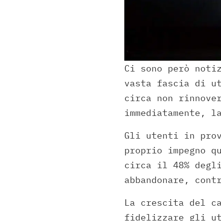
Ci sono però noti
vasta fascia di u
circa non rinnove
immediatamente, l
Gli utenti in pro
proprio impegno q
circa il 48% degl
abbandonare, cont
La crescita del c
fidelizzare gli u