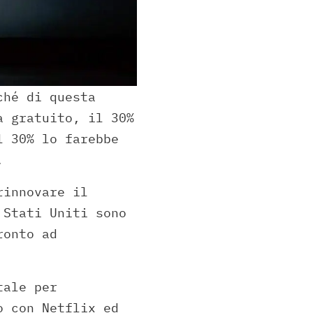
ché di questa
a gratuito, il 30%
l 30% lo farebbe
.
rinnovare il
 Stati Uniti sono
ronto ad
tale per
o con Netflix ed