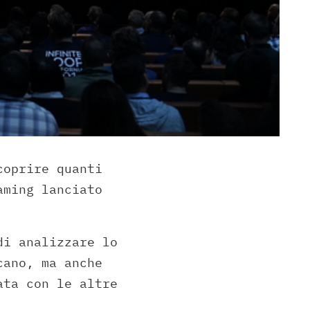
coprire quanti
aming lanciato
di analizzare lo
cano, ma anche
ta con le altre