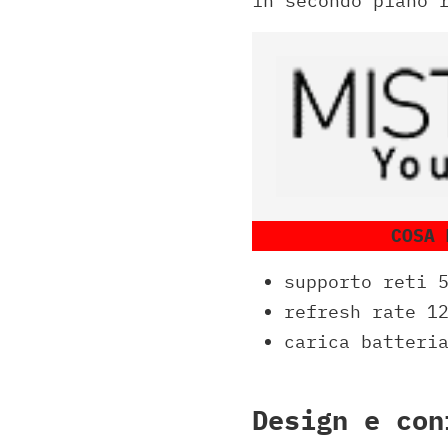
in secondo piano 
COSA 
supporto reti 
refresh rate 1
carica batteri
Design e con