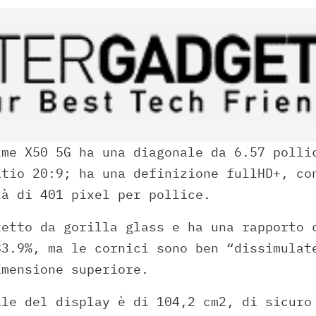
lme X50 5G ha una diagonale da 6.57 polli
atio 20:9; ha una definizione fullHD+, co
tà di 401 pixel per pollice.
tetto da gorilla glass e ha una rapporto 
83.9%, ma le cornici sono ben “dissimulat
imensione superiore.
ale del display è di 104,2 cm2, di sicuro