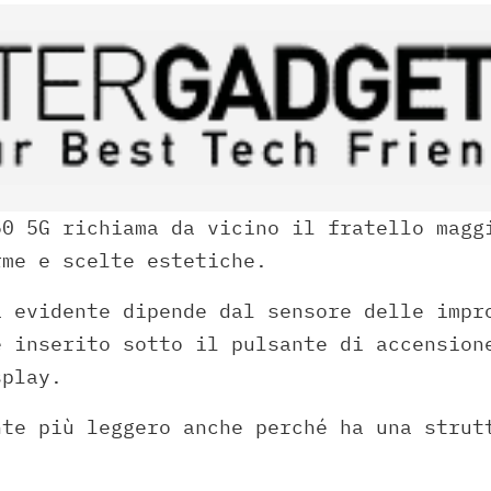
50 5G richiama da vicino il fratello magg
rme e scelte estetiche.
a evidente dipende dal sensore delle impr
è inserito sotto il pulsante di accension
splay.
nte più leggero anche perché ha una strut