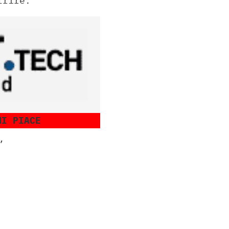
frire.
MI PIACE
”