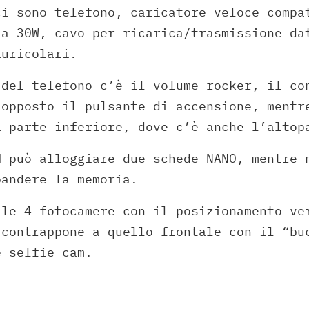
ci sono telefono, caricatore veloce compa
 a 30W, cavo per ricarica/trasmissione da
auricolari.
 del telefono c’è il volume rocker, il co
 opposto il pulsante di accensione, mentr
a parte inferiore, dove c’è anche l’altop
M può alloggiare due schede NANO, mentre 
pandere la memoria.
 le 4 fotocamere con il posizionamento ve
 contrappone a quello frontale con il “bu
e selfie cam.