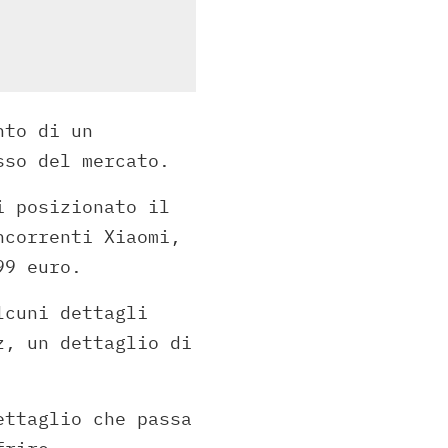
nto di un
sso del mercato.
i posizionato il
ncorrenti Xiaomi,
99 euro.
lcuni dettagli
z, un dettaglio di
ettaglio che passa