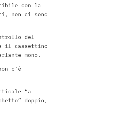
tibile con la
ti, non ci sono
ntrollo del
e il cassettino
arlante mono.
non c’è
rticale “a
chetto” doppio,