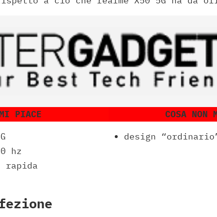
rispetto a ciò che realme X50 5G ha da of
MI PIACE
COSA NON 
5G
design “ordinario
20 hz
a rapida
fezione