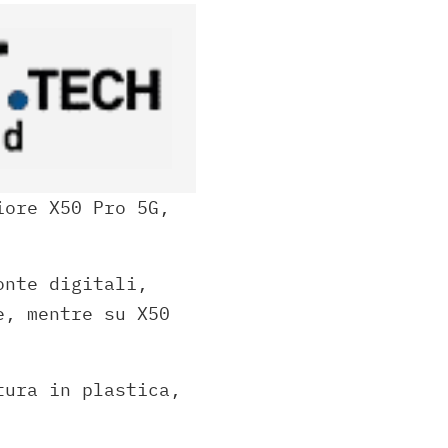
iore X50 Pro 5G,
onte digitali,
e, mentre su X50
tura in plastica,