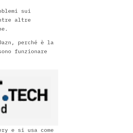
oblemi sui
ntre altre
ne.
Dazn, perché è la
sono funzionare
ery e si usa come