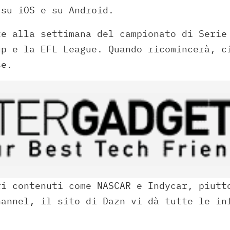
 su iOS e su Android.
te alla settimana del campionato di Serie
up e la EFL League. Quando ricomincerà, c
se.
ri contenuti come NASCAR e Indycar, piutt
hannel, il sito di Dazn vi dà tutte le in