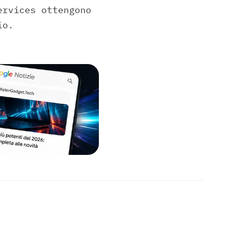
ervices ottengono
io.