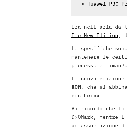
Huawei P30 P
Era nell’aria da 
Pro New Edition
, 
Le specifiche son
mantenere le cert
processore rimang
La nuova edizione
ROM
, che si abbin
con
Leica
.
Vi ricordo che lo
DxOMark, mentre l
un’associazione d