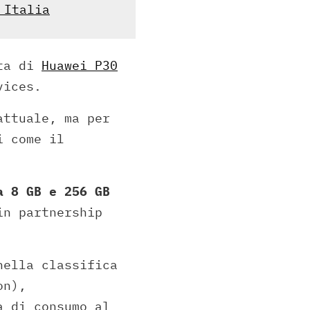
 Italia
ita di
Huawei P30
vices.
attuale, ma per
i come il
a 8 GB e 256 GB
in partnership
nella classifica
on),
a di consumo al