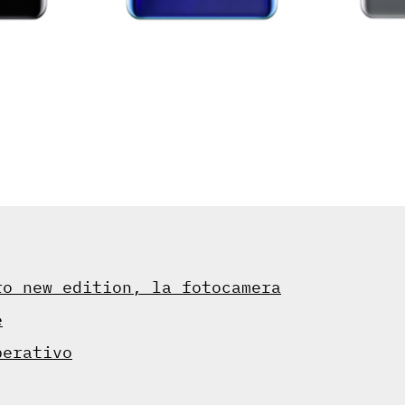
ro new edition, la fotocamera
e
perativo