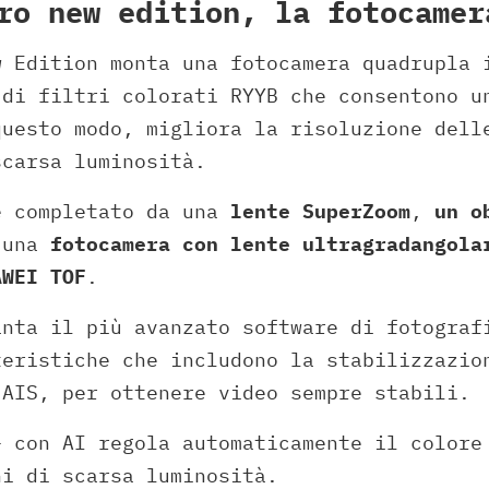
ro new edition, la fotocamer
w Edition monta una fotocamera quadrupla 
 di filtri colorati RYYB che consentono u
questo modo, migliora la risoluzione dell
scarsa luminosità.
è completato da una
lente SuperZoom
,
un o
 una
fotocamera con lente ultragradangola
AWEI TOF
.
anta il più avanzato software di fotograf
teristiche che includono la stabilizzazio
’AIS, per ottenere video sempre stabili.
+ con AI regola automaticamente il colore
ni di scarsa luminosità.