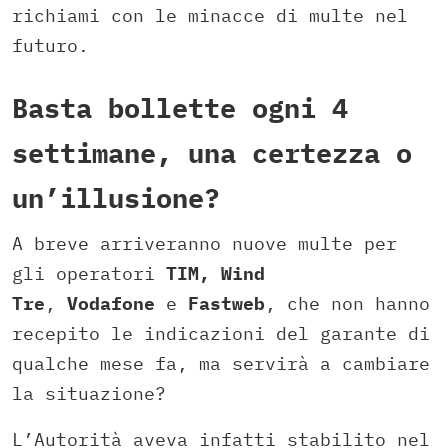
richiami con le minacce di multe nel
futuro.
Basta bollette ogni 4
settimane, una certezza o
un’illusione?
A breve arriveranno nuove multe per
gli operatori
TIM,
Wind
Tre
,
Vodafone
e
Fastweb
, che non hanno
recepito le indicazioni del garante di
qualche mese fa, ma servirà a cambiare
la situazione?
L’Autorità aveva infatti stabilito nel