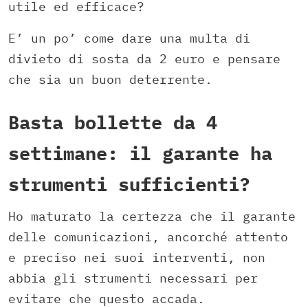
utile ed efficace?
E’ un po’ come dare una multa di
divieto di sosta da 2 euro e pensare
che sia un buon deterrente.
Basta bollette da 4
settimane: il garante ha
strumenti sufficienti?
Ho maturato la certezza che il garante
delle comunicazioni, ancorché attento
e preciso nei suoi interventi, non
abbia gli strumenti necessari per
evitare che questo accada.