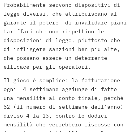
Probabilmente servono dispositivi di
legge diversi, che attribuiscano al
garante il potere di invalidare piani
tariffari che non rispettino le
disposizioni di legge, piuttosto che
di infliggere sanzioni ben più alte,
che possano essere un deterrente
efficace per gli operatori.
Il gioco è semplice: la fatturazione
ogni 4 settimane aggiunge di fatto
una mensilità al conto finale, perché
52 (il numero di settimane dell’anno)
diviso 4 fa 13, contro le dodici
mensilità che verrebbero riscosse con