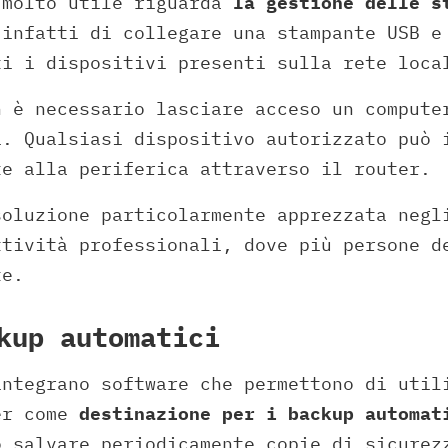
 molto utile riguarda
la gestione delle s
 infatti di collegare una stampante USB e
ti i dispositivi presenti sulla rete loca
n è necessario lasciare acceso un compute
i. Qualsiasi dispositivo autorizzato può 
te alla periferica attraverso il router.
soluzione particolarmente apprezzata negl
ttività professionali, dove più persone d
te.
kup automatici
integrano software che permettono di util
er come
destinazione per i backup automat
o salvare periodicamente copie di sicurez