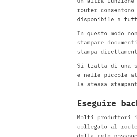
Un’altra funzione
router consentono
disponibile a tut
In questo modo no
stampare document
stampa direttamen
Si tratta di una 
e nelle piccole a
la stessa stampan
Eseguire bac
Molti produttori 
collegato al rout
della rete posson