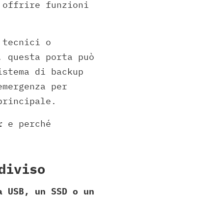
 offrire funzioni
 tecnici o
, questa porta può
istema di backup
emergenza per
principale.
r
e perché
diviso
a USB, un SSD o un