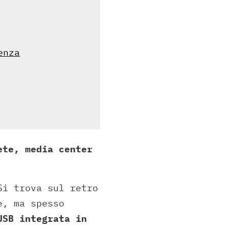
enza
ete, media center
Si trova sul retro
e, ma spesso
USB integrata in