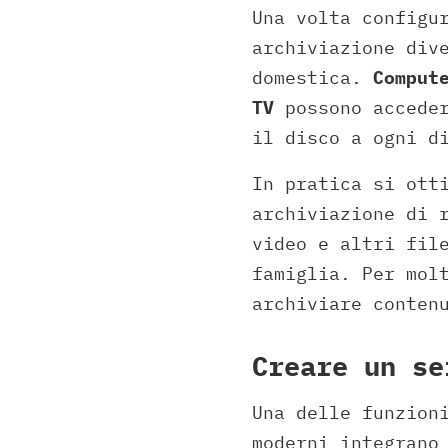
Una volta configu
archiviazione div
domestica.
Comput
TV
possono acceder
il disco a ogni d
In pratica si ott
archiviazione di 
video e altri fil
famiglia. Per mol
archiviare conten
Creare un se
Una delle funzion
moderni integrano