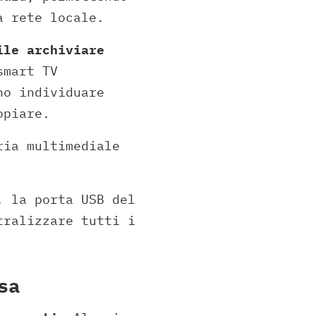
a rete locale.
ile archiviare
smart TV
no individuare
opiare.
ria multimediale
, la porta USB del
tralizzare tutti i
sa