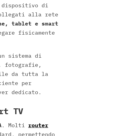
 dispositivo di
ollegati alla rete
ne, tablet e smart
egare fisicamente
un sistema di
, fotografie,
ile da tutta la
ciente per
ver dedicato.
rt TV
A
. Molti
router
dard, permettendo