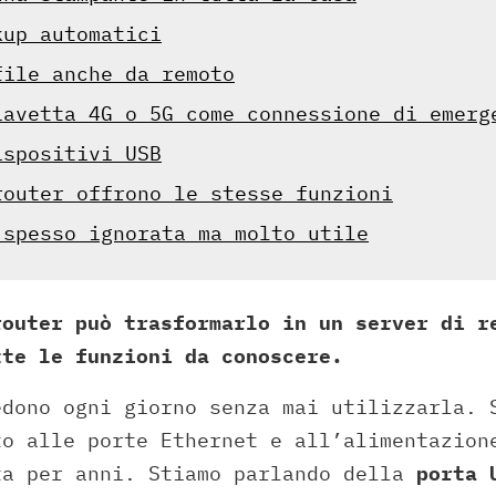
kup automatici
file anche da remoto
iavetta 4G o 5G come connessione di emerg
ispositivi USB
router offrono le stesse funzioni
 spesso ignorata ma molto utile
router può trasformarlo in un server di r
tte le funzioni da conoscere.
edono ogni giorno senza mai utilizzarla. 
to alle porte Ethernet e all’alimentazion
ta per anni. Stiamo parlando della
porta 