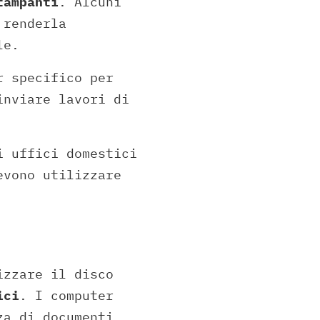
tampanti
. Alcuni
 renderla
le.
r specifico per
inviare lavori di
i uffici domestici
evono utilizzare
izzare il disco
ici
. I computer
za di documenti,