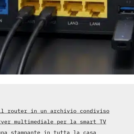
il router in un archivio condiviso
rver multimediale per la smart TV
una stampante in tutta la casa