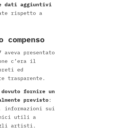
e dati aggiuntivi
ate rispetto a
o compenso
7 aveva presentato
one c’era il
preti ed
te trasparente.
 dovuto fornire un
almente previsto
:
, informazioni sui
mici utili a
gli artisti.