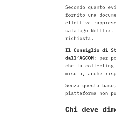
Secondo quanto ev
fornito una docum
effettiva rappres
catalogo Netflix.
richiesta.
Il Consiglio di S
dall’AGCOM
: per p
che la collecting
misura, anche ris
Senza questa base
piattaforma non p
Chi deve dim