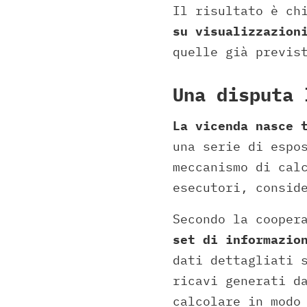
Il risultato è ch
su visualizzazion
quelle già previs
Una disputa 
La vicenda nasce 
una serie di espo
meccanismo di cal
esecutori, consid
Secondo la cooper
set di informazio
dati dettagliati 
ricavi generati d
calcolare in modo