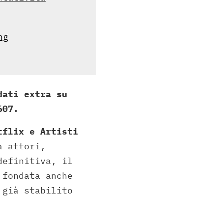
ng
dati extra su
607.
tflix e Artisti
a attori,
definitiva, il
 fondata anche
 già stabilito