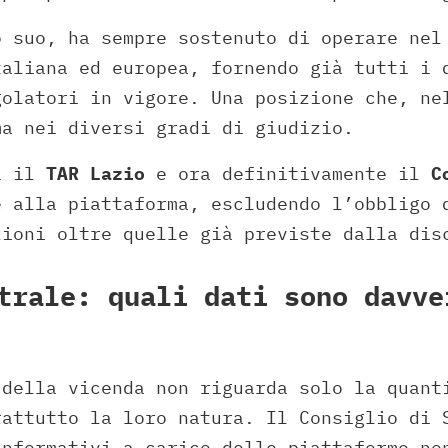
o suo, ha sempre sostenuto di operare nel
taliana ed europea, fornendo già tutti i 
golatori in vigore. Una posizione che, ne
ma nei diversi gradi di giudizio.
i il
TAR
Lazio
e ora definitivamente il
C
e alla piattaforma, escludendo l’obbligo 
zioni oltre quelle già previste dalla dis
trale: quali dati sono davve
 della vicenda non riguarda solo la quant
rattutto la loro natura. Il Consiglio di 
informativi a carico delle piattaforme no