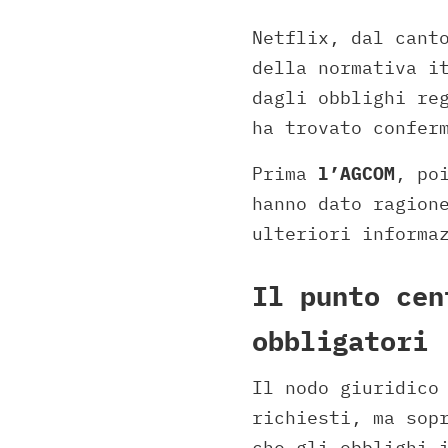
Netflix, dal cant
della normativa i
dagli obblighi re
ha trovato confer
Prima
l’AGCOM
, po
hanno dato ragion
ulteriori informa
Il punto cen
obbligatori
Il nodo giuridico
richiesti, ma sop
che gli obblighi 