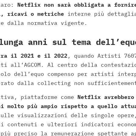
iaro:
Netflix non sarà obbligata a fornir
i, ricavi o metriche
interne più dettagli
te dalla normativa vigente.
lunga anni sul tema dell’equ
tra il 2021 e il 2022
, quando Artisti 760
sti all’AGCOM. Al centro della contestazi
colo dell’equo compenso per artisti inter
erato dalla collecting non sufficientemen
ativa, piattaforme come
Netflix avrebbero
ni molto più ampio rispetto a quello attu
sulle visualizzazioni delle singole opere
ai contenuti e ulteriori indicatori econo
 più preciso la remunerazione spettante a