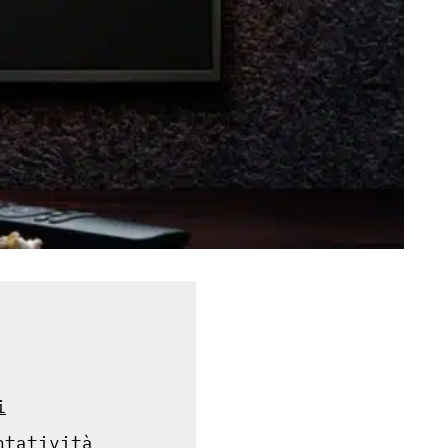
i
ntatività