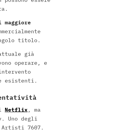
ra.
i maggiore
mmercialmente
ngolo titolo.
attuale già
vono operare, e
intervento
e esistenti.
entatività
di
Netflix
, ma
y. Uno degli
 Artisti 7607.