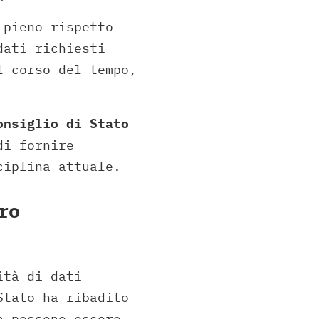
 pieno rispetto
dati richiesti
l corso del tempo,
onsiglio di Stato
di fornire
ciplina attuale.
ro
ità di dati
Stato ha ribadito
n possono essere