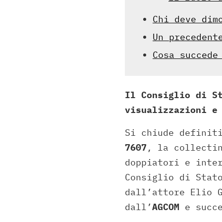
Chi deve dim
Un precedent
Cosa succede
Il Consiglio di S
visualizzazioni e
Si chiude definit
7607
, la collecti
doppiatori e inte
Consiglio di Stat
dall’attore Elio 
dall’
AGCOM
e succe