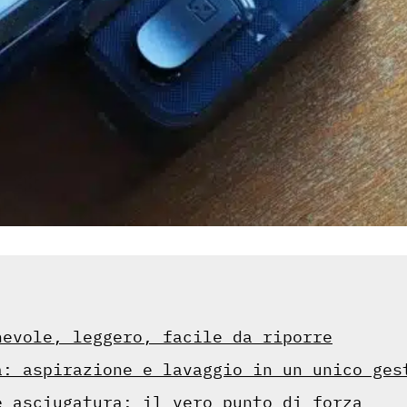
hevole, leggero, facile da riporre
a: aspirazione e lavaggio in un unico ges
e asciugatura: il vero punto di forza