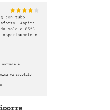
kg con tubo
 sforzo. Aspira
 da sola a 85°C.
n appartamento e
 normale è
orca va svuotato
a
iporre