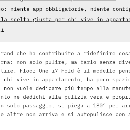
so: niente app obbligatorie, niente confi
 la scelta giusta per chi vive in apparta
ri
brand che ha contribuito a ridefinire cos
erna: non solo pulire, ma farlo senza div
stire. Floor One i7 Fold è il modello pen
r chi vive in appartamento, ha poco spazi
e non vuole dedicare più tempo alla manut
anto ne dedichi alla pulizia vera e propr
un solo passaggio, si piega a 180° per ar
le altre non arriva e si autopulisce con 
.