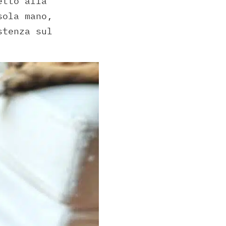
etto alla
sola mano,
stenza sul