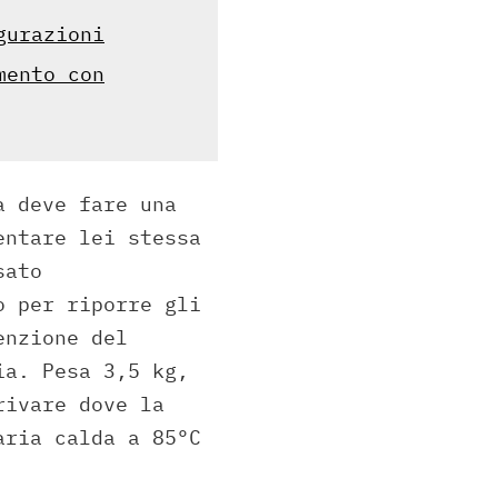
gurazioni
mento con
a deve fare una
entare lei stessa
sato
o per riporre gli
enzione del
ia. Pesa 3,5 kg,
rivare dove la
aria calda a 85°C