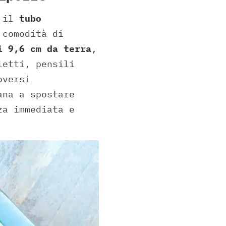
è il
tubo
 comodità di
i 9,6 cm da terra
,
letti, pensili
oversi
ana a spostare
za immediata e