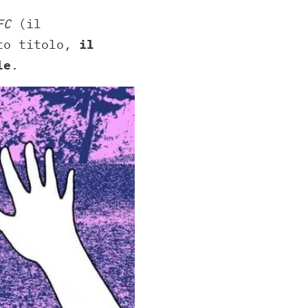
FC
(il
to titolo,
il
le
.