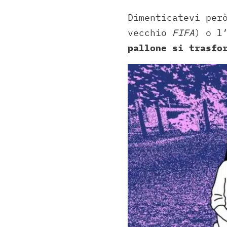
Dimenticatevi per
vecchio
FIFA
) o l
pallone si trasfo