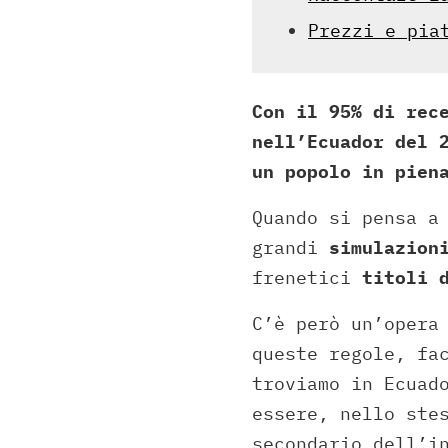
Prezzi e pia
Con il 95% di rec
nell’Ecuador del 
un popolo in pien
Quando si pensa a
grandi
simulazion
frenetici
titoli 
C’è però un’opera
queste regole, fa
troviamo in Ecuad
essere, nello ste
secondario dell’i