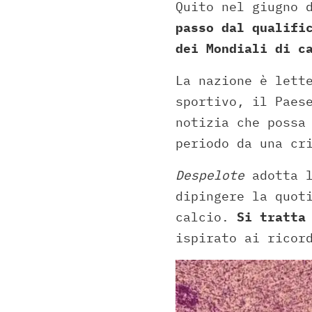
Quito nel giugno 
passo dal qualifi
dei Mondiali di c
La nazione è lett
sportivo, il Paes
notizia che possa
periodo da una cr
Despelote
adotta l
dipingere la quot
calcio.
Si tratta
ispirato ai ricor