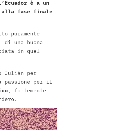
l’Ecuador è a un
 alla fase finale
tto puramente
, di una buona
ciata in quel
.
o Julián per
a passione per il
ico
, fortemente
rdero.