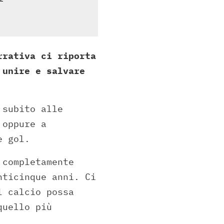
rrativa ci riporta
 unire e salvare
 subito alle
 oppure a
e gol.
 completamente
nticinque anni. Ci
l calcio possa
quello più