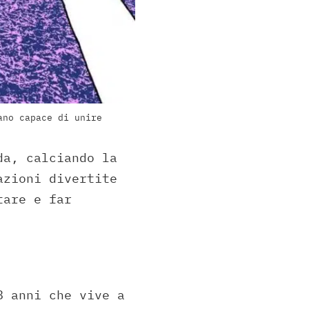
ano capace di unire
da, calciando la
azioni divertite
tare e far
8 anni che vive a