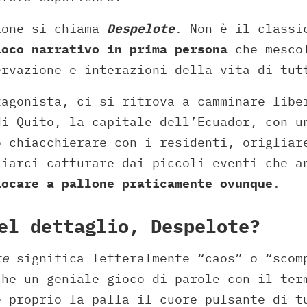
ione si chiama
Despelote
. Non è il classi
ioco narrativo in prima persona
che mescol
ervazione e interazioni della vita di tut
tagonista, ci si ritrova a camminare libe
di Quito, la capitale dell’Ecuador, con u
o chiacchierare con i residenti, origliar
ciarci catturare dai piccoli eventi che a
iocare a pallone praticamente ovunque
.
el dettaglio, Despelote?
te
significa letteralmente “caos” o “scom
che un geniale gioco di parole con il te
è proprio la palla il cuore pulsante di t