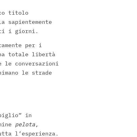
co titolo
a sapientemente
ti i giorni.
ramente per i
na totale libertà
e le conversazioni
nimano le strade
piglio” in
rmine
pelota
,
utta l’esperienza.