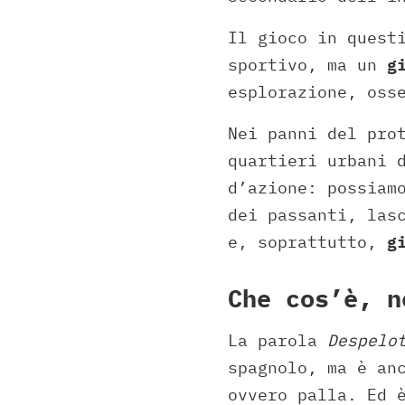
Il gioco in quest
sportivo, ma un
g
esplorazione, oss
Nei panni del pro
quartieri urbani 
d’azione: possiam
dei passanti, las
e, soprattutto,
g
Che cos’è, n
La parola
Despelo
spagnolo, ma è an
ovvero palla. Ed 