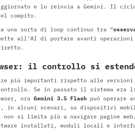
aggiornato e lo reinvia a Gemini. Il cicl
del compito.
ea una sorta di loop continuo tra “
osserv
mette all’AI di portare avanti operazioni
diretto.
wser: il controllo si estend
nze più importanti rispetto alle versioni
controllo. Se in passato il sistema era l
owser, ora
Gemini 3.5 Flash
può operare an
e, in alcuni scenari, su dispositivi mobi
I non si limita più a navigare pagine web
ftware installati, moduli locali e interf