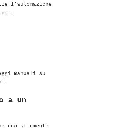
tre l’automazione
 per:
aggi manuali su
ni.
o a un
he uno strumento