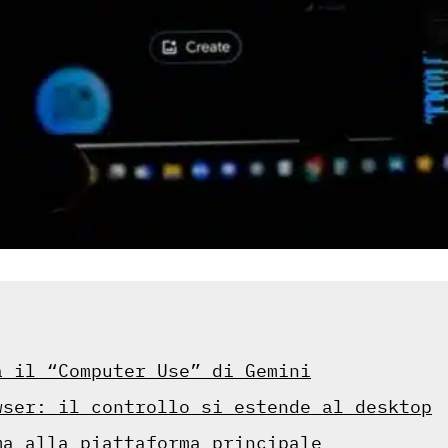
a il “Computer Use” di Gemini
wser: il controllo si estende al desktop
ma alla piattaforma principale