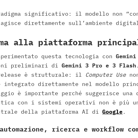
radigma significativo: il modello non “co
 agisce direttamente sull’ambiente digita
ma alla piattaforma principa
sperimentato questa tecnologia con
Gemini
oni preliminari di
Gemini 3 Pro e 3 Flash
release è strutturale: il
Computer Use
non
e integrato direttamente nel modello prin
aggio è importante perché suggerisce una 
ntica con i sistemi operativi non è più u
ntrale della piattaforma AI di
Google
.
automazione, ricerca e workflow co