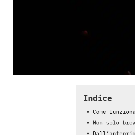
Indice
Come funzion
Non solo bro
Dall’antepri