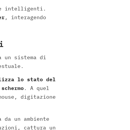
e intelligenti.
er
, interagendo
i
a un sistema di
estuale.
lizza lo stato del
 schermo
. A quel
mouse, digitazione
a da un ambiente
uzioni, cattura un