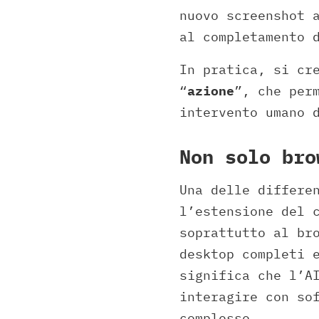
nuovo screenshot 
al completamento 
In pratica, si cr
“
azione
”, che per
intervento umano 
Non solo bro
Una delle differe
l’estensione del 
soprattutto al br
desktop completi 
significa che l’A
interagire con so
complesse.