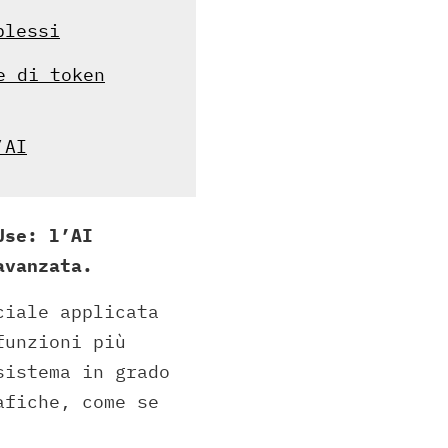
plessi
e di token
’AI
Use: l’AI
avanzata.
ciale applicata
unzioni più
sistema in grado
afiche, come se