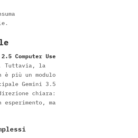
nsuma
le.
le
 2.5 Computer Use
. Tuttavia, la
 è più un modulo
cipale Gemini 3.5
direzione chiara:
n esperimento, ma
mplessi