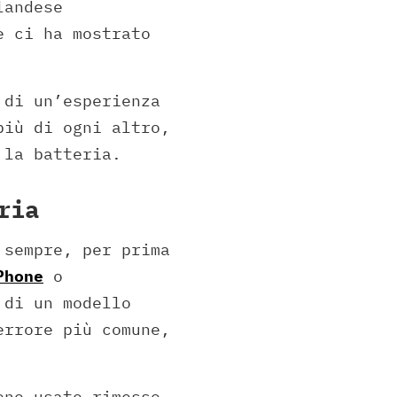
landese
e ci ha mostrato
 di un’esperienza
più di ogni altro,
 la batteria.
ria
 sempre, per prima
Phone
o
 di un modello
errore più comune,
ono usato rimesso