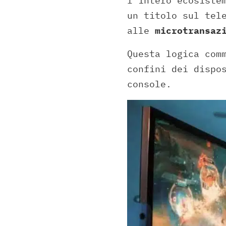
l’intero ecosiste
un titolo sul tel
alle
microtransaz
Questa logica com
confini dei dispo
console.