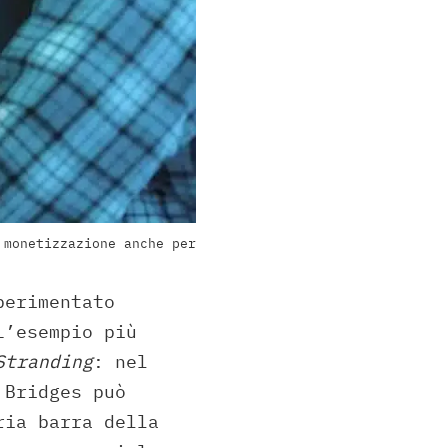
 monetizzazione anche per
perimentato
L’esempio più
Stranding
: nel
 Bridges può
ria barra della