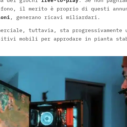
ma dei giochi
free-to-play
. Se non paghia
efono, il merito è proprio di questi annu
ioni
, generano ricavi miliardari.
merciale, tuttavia, sta progressivamente 
sitivi mobili per approdare in pianta sta