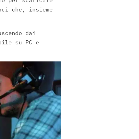
mo per scaricare
nci che, insieme
uscendo dai
bile su PC e