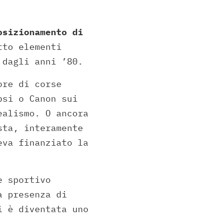
osizionamento di
tto elementi
 dagli anni ’80.
ore di corse
psi o Canon sui
ealismo. O ancora
sta, interamente
eva finanziato la
e sportivo
a presenza di
i è diventata uno