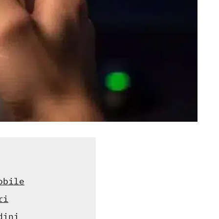
obile
ri
dini