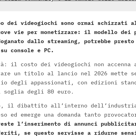
po dei videogiochi sono ormai schizzati a
uove vie per monetizzare: il modello dei 
doganato dallo streaming, potrebbe presto
 su console e PC.
tà: il costo dei videogiochi non accenna 
tare un titolo al lancio nel 2026 mette s
lio degli appassionati, con edizioni stan
a soglia degli 80 euro.
o, il dibattito all’interno dell’industri
eso ed emerge una domanda tanto provocato
reste l’inserimento di annunci pubblicita
feriti, se questo servisse a ridurne sens