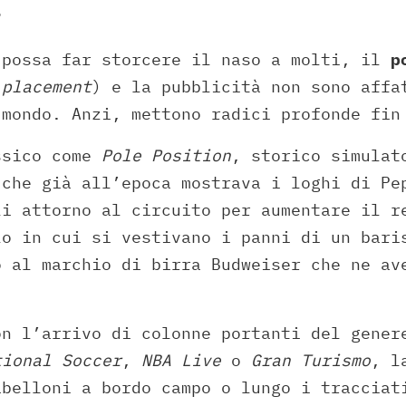
?
 possa far storcere il naso a molti, il
p
 placement
) e la pubblicità non sono affa
 mondo. Anzi, mettono radici profonde fin
ssico come
Pole Position
, storico simulat
 che già all’epoca mostrava i loghi di Pe
li attorno al circuito per aumentare il r
lo in cui si vestivano i panni di un bari
o al marchio di birra Budweiser che ne av
on l’arrivo di colonne portanti del gener
tional Soccer
,
NBA Live
o
Gran Turismo
, l
abelloni a bordo campo o lungo i tracciat