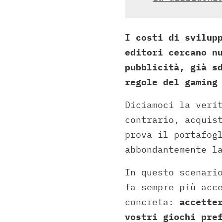
I costi di svilup
editori cercano n
pubblicità, già s
regole del gaming
Diciamoci la veri
contrario, acquis
prova il portafog
abbondantemente l
In questo scenari
fa sempre più acc
concreta:
accette
vostri giochi pre