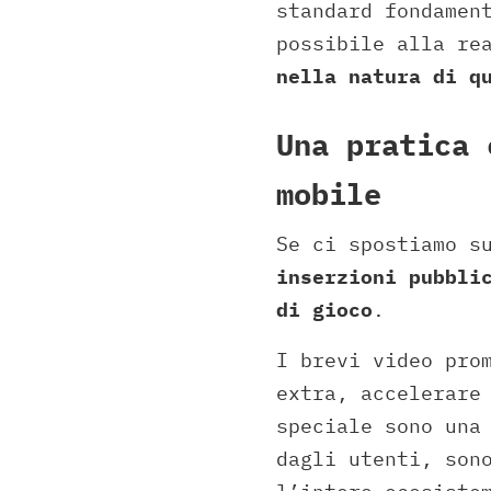
standard fondamen
possibile alla re
nella natura di q
Una pratica 
mobile
Se ci spostiamo s
inserzioni pubbli
di gioco
.
I brevi video pro
extra, accelerare
speciale sono una
dagli utenti, son