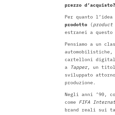
prezzo d’acquisto
Per quanto l’idea
prodotto
(
product
estranei a questo
Pensiamo a un cla
automobilistiche,
cartelloni digita
a
Tapper
, un tito
sviluppato attorn
produzione.
Negli anni ’90, c
come
FIFA Interna
brand reali sui t