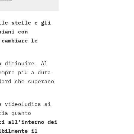
lle stelle e gli
piani con
 cambiare le
a diminuire. Al
empre più a dura
dard che superano
a videoludica si
ria quanto
ri all’interno dei
ibilmente il