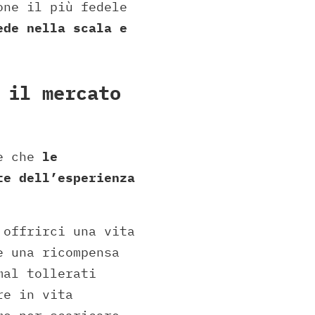
one il più fedele
ede nella scala e
 il mercato
ne che
le
te dell’esperienza
 offrirci una vita
e una ricompensa
mal tollerati
re in vita