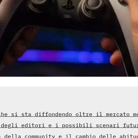
che si sta diffondendo oltre il mercato m
 degli editori e i possibili scenari futu
a della community e il cambio delle abitu