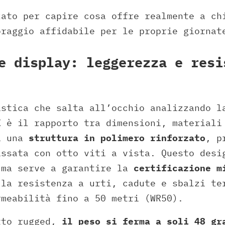
zato per capire cosa offre realmente a ch
oraggio affidabile per le proprie giornat
e display: leggerezza e resi
istica che salta all’occhio analizzando l
X è il rapporto tra dimensioni, materiali
a una
struttura in polimero rinforzato
, p
issata con otto viti a vista. Questo desi
 ma serve a garantire la
certificazione m
 la resistenza a urti, cadute e sbalzi te
rmeabilità fino a 50 metri (WR50).
tto rugged,
il peso si ferma a soli 48 gr