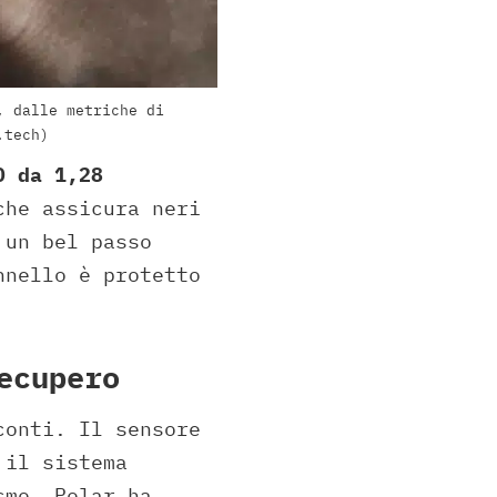
, dalle metriche di
.tech)
D da 1,28
che assicura neri
 un bel passo
nnello è protetto
ecupero
conti. Il sensore
 il sistema
smo, Polar ha