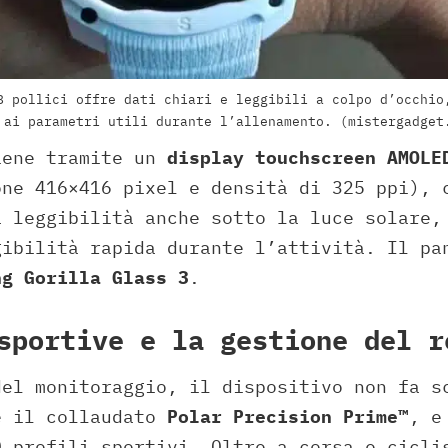
8 pollici offre dati chiari e leggibili a colpo d’occhio
 ai parametri utili durante l’allenamento. (mistergadget
iene tramite un
display touchscreen AMOLE
ne 416×416 pixel e densità di 325 ppi), 
a leggibilità anche sotto la luce solare,
gibilità rapida durante l’attività. Il pa
ng Gorilla Glass 3
.
sportive e la gestione del r
del monitoraggio, il dispositivo non fa s
è il collaudato
Polar Precision Prime™
, e
0 profili sportivi. Oltre a corsa e cicli