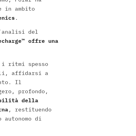
e in ambito
enics
.
’analisi del
echarge™ offre una
 i ritmi spesso
li, affidarsi a
nto. Il
gero, profondo,
bilità della
rna
, restituendo
o autonomo di