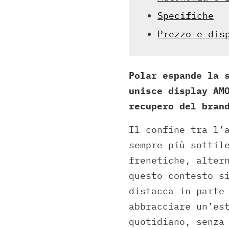
Specifiche
Prezzo e dis
Polar espande la 
unisce display AM
recupero del bran
Il confine tra l’
sempre più sottil
frenetiche, alter
questo contesto s
distacca in parte
abbracciare un’es
quotidiano, senza