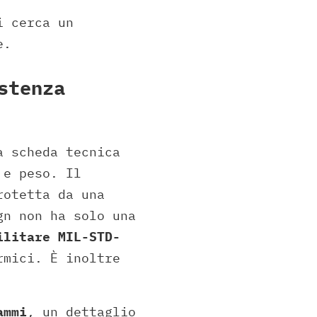
i cerca un
e.
stenza
a scheda tecnica
 e peso. Il
rotetta da una
gn non ha solo una
ilitare MIL-STD-
rmici. È inoltre
ammi
, un dettaglio