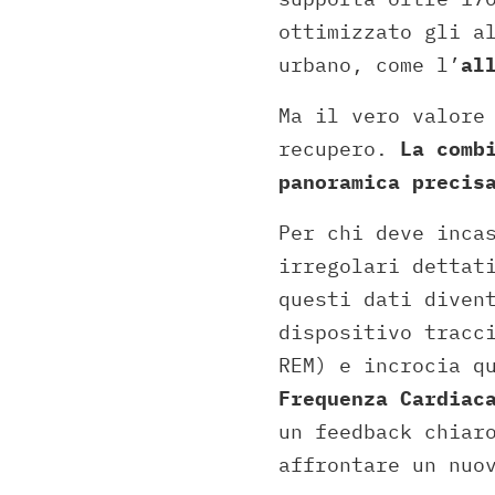
ottimizzato gli a
urbano, come l’
al
Ma il vero valore
recupero.
La comb
panoramica precis
Per chi deve inca
irregolari dettat
questi dati diven
dispositivo tracc
REM) e incrocia q
Frequenza Cardiac
un feedback chiar
affrontare un nuo