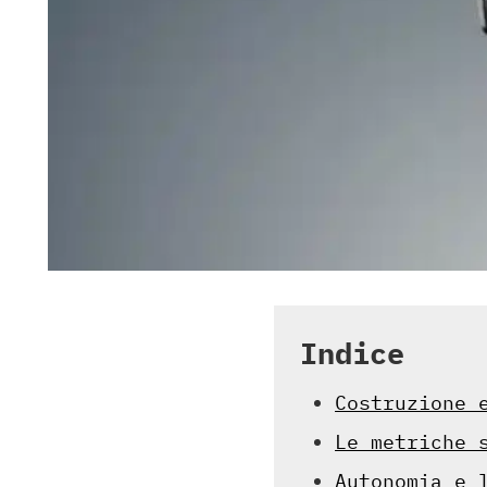
Indice
Costruzione 
Le metriche 
Autonomia e 