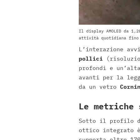
Il display AMOLED da 1,2
attività quotidiana fino
L’interazione avv
pollici
(risoluzio
profondi e un’alt
avanti per la leg
da un vetro
Corni
Le metriche 
Sotto il profilo 
ottico integrato 
supporta oltre 17