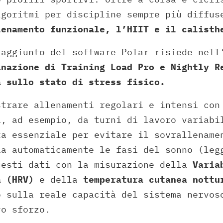
lgoritmi per discipline sempre più diffus
lenamento funzionale, l’HIIT e il calisth
 aggiunto del software Polar risiede nell
inazione di Training Load Pro e Nightly R
a sullo stato di stress fisico.
strare allenamenti regolari e intensi con
i, ad esempio, da turni di lavoro variabi
ta essenziale per evitare il sovrallename
ia automaticamente le fasi del sonno (leg
uesti dati con la misurazione della
Varia
a (HRV)
e della
temperatura cutanea nottu
o sulla reale capacità del sistema nervos
vo sforzo.