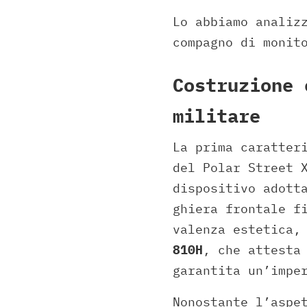
Lo abbiamo analiz
compagno di monit
Costruzione 
militare
La prima caratter
del Polar Street 
dispositivo adott
ghiera frontale f
valenza estetica,
810H
, che attesta
garantita un’impe
Nonostante l’aspe