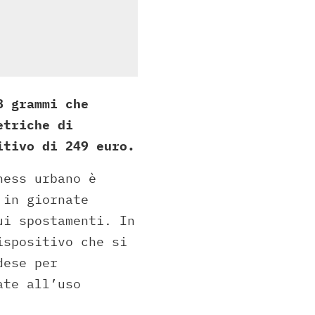
8 grammi che
etriche di
itivo di 249 euro.
ness urbano è
 in giornate
ui spostamenti. In
ispositivo che si
dese per
ate all’uso