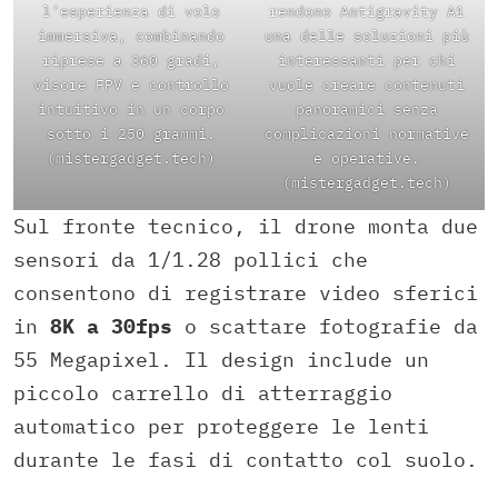
l’esperienza di volo
rendono Antigravity A1
immersiva, combinando
una delle soluzioni più
riprese a 360 gradi,
interessanti per chi
visore FPV e controllo
vuole creare contenuti
intuitivo in un corpo
panoramici senza
sotto i 250 grammi.
complicazioni normative
(mistergadget.tech)
e operative.
(mistergadget.tech)
Sul fronte tecnico, il drone monta due
sensori da 1/1.28 pollici che
consentono di registrare video sferici
in
8K a 30fps
o scattare fotografie da
55 Megapixel. Il design include un
piccolo carrello di atterraggio
automatico per proteggere le lenti
durante le fasi di contatto col suolo.