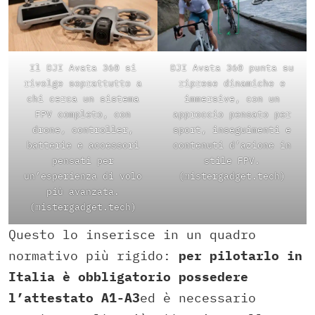
Il DJI Avata 360 si
DJI Avata 360 punta su
rivolge soprattutto a
riprese dinamiche e
chi cerca un sistema
immersive, con un
FPV completo, con
approccio pensato per
drone, controller,
sport, inseguimenti e
batterie e accessori
contenuti d’azione in
pensati per
stile FPV.
un’esperienza di volo
(mistergadget.tech)
più avanzata.
(mistergadget.tech)
Questo lo inserisce in un quadro
normativo più rigido:
per pilotarlo in
Italia è obbligatorio possedere
l’attestato A1-A3
ed è necessario