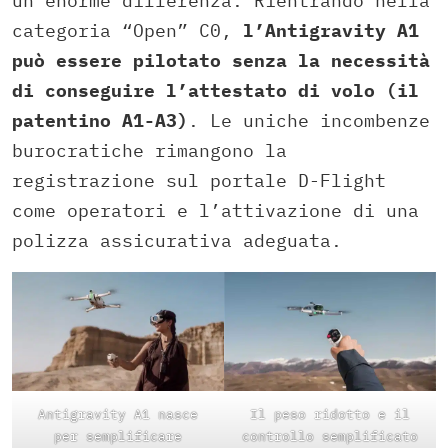
un’enorme differenza. Rientrando nella
categoria “Open” C0,
l’Antigravity A1
può essere pilotato senza la necessità
di conseguire l’attestato di volo (il
patentino A1-A3)
. Le uniche incombenze
burocratiche rimangono la
registrazione sul portale D-Flight
come operatori e l’attivazione di una
polizza assicurativa adeguata.
Antigravity A1 nasce
Il peso ridotto e il
per semplificare
controllo semplificato