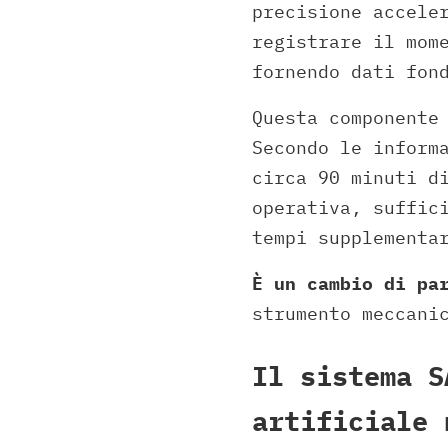
precisione accele
registrare il mom
fornendo dati fon
Questa componente
Secondo le inform
circa 90 minuti d
operativa, suffic
tempi supplementa
È un cambio di pa
strumento meccani
Il sistema S
artificiale 