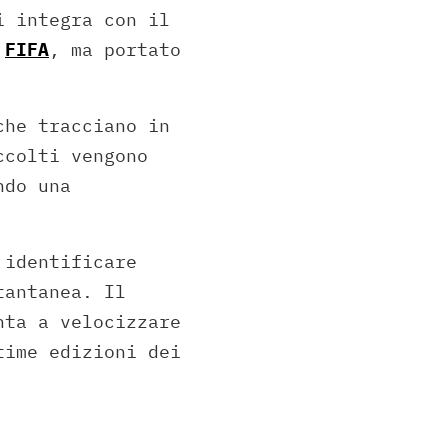
i integra con il
a
FIFA
, ma portato
che tracciano in
ccolti vengono
ndo una
 identificare
tantanea. Il
nta a velocizzare
time edizioni dei