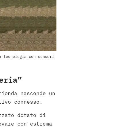
a tecnologia con sensori
eria”
rionda nasconde un
tivo connesso.
zzato dotato di
evare con estrema