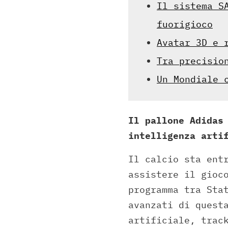
Il sistema S
fuorigioco
Avatar 3D e 
Tra precisio
Un Mondiale 
Il pallone Adidas
intelligenza arti
Il calcio sta ent
assistere il gioc
programma tra Sta
avanzati di quest
artificiale, trac