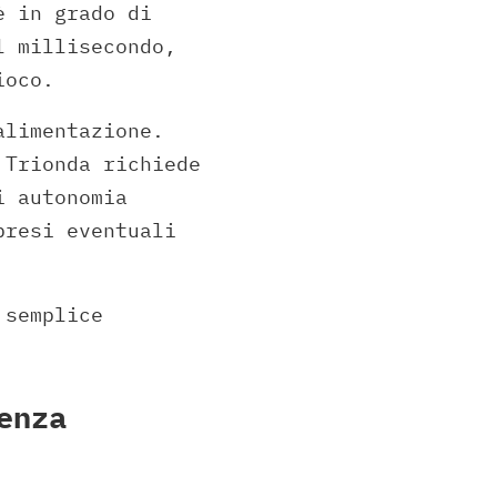
è in grado di
l millisecondo,
ioco.
alimentazione.
 Trionda richiede
i autonomia
presi eventuali
 semplice
enza