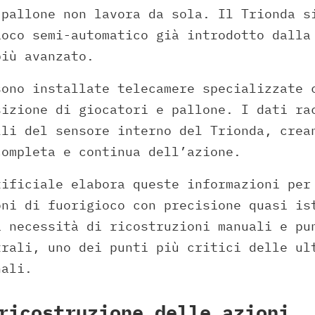
 pallone non lavora da sola. Il Trionda s
ioco semi-automatico già introdotto dall
più avanzato.
sono installate telecamere specializzate 
sizione di giocatori e pallone. I dati ra
lli del sensore interno del Trionda, crea
completa e continua dell’azione.
tificiale elabora queste informazioni per
oni di fuorigioco con precisione quasi is
a necessità di ricostruzioni manuali e pu
trali, uno dei punti più critici delle ul
nali.
ricostruzione delle azioni