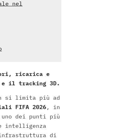
ale nel
o
ori, ricarica e
 e il tracking 3D.
n si limita più ad
iali FIFA 2026
, in
 uno dei punti più
e intelligenza
infrastruttura di