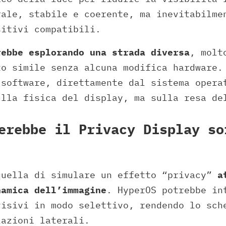
rale, stabile e coerente, ma inevitabilme
sitivi compatibili.
rebbe esplorando una strada diversa
, molt
to simile senza alcuna modifica hardware.
 software, direttamente dal sistema opera
ulla fisica del display, ma sulla resa de
erebbe il Privacy Display so
quella di simulare un effetto “privacy”
a
namica dell’immagine
. HyperOS potrebbe in
visivi in modo selettivo, rendendo lo sch
lazioni laterali.