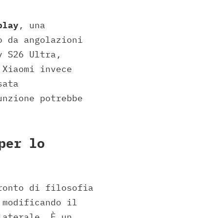
play
, una
o da angolazioni
y S26 Ultra,
 Xiaomi invece
sata
unzione potrebbe
per lo
ronto di filosofia
modificando il
laterale. È un