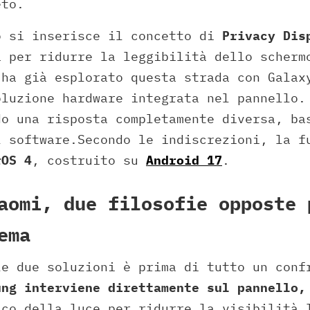
eto.
o si inserisce il concetto di
Privacy
Dis
a per ridurre la leggibilità dello scherm
 ha già esplorato questa strada con Galax
oluzione hardware integrata nel pannello.
do una risposta completamente diversa, ba
l software.Secondo le indiscrezioni, la f
rOS 4
, costruito su
Android 17
.
aomi, due filosofie opposte 
ema
le due soluzioni è prima di tutto un conf
ung interviene direttamente sul pannello,
ico della luce per ridurre la visibilità 