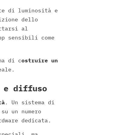
te di luminosità e
izione dello
ttarsi al
pp sensibili come
ma di c
ostruire un
eale.
 e diffuso
tà
. Un sistema di
 su un numero
rdware dedicata.
speciali, ma