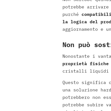
potrebbe arrivare
purché
compatibil
la logica del pro
aggiornamento e u
Non può sost
Nonostante i vant
proprietà fisiche
cristalli liquidi
Questo significa 
una soluzione har
potrebbero non es
potrebbe subire v