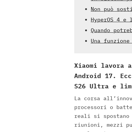
Non può sost
HyperOS 4 e 
Quando potre
Una funzione
Xiaomi lavora a
Android 17. Ecc
S26 Ultra e lim
La corsa all’inno
processori o batt
reali si spostano
riunioni, mezzi p