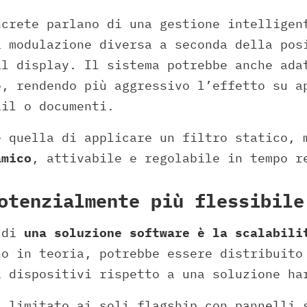
ncrete parlano di una gestione intelligen
a modulazione diversa a seconda della pos
al display. Il sistema potrebbe anche ada
o, rendendo più aggressivo l’effetto su a
ail o documenti.
e quella di applicare un filtro statico, 
amico
, attivabile e regolabile in tempo r
otenzialmente più flessibile
o di
una soluzione software è la scalabili
no in teoria, potrebbe essere distribuito
i dispositivi rispetto a una soluzione ha
i limitato ai soli flagship con pannelli 