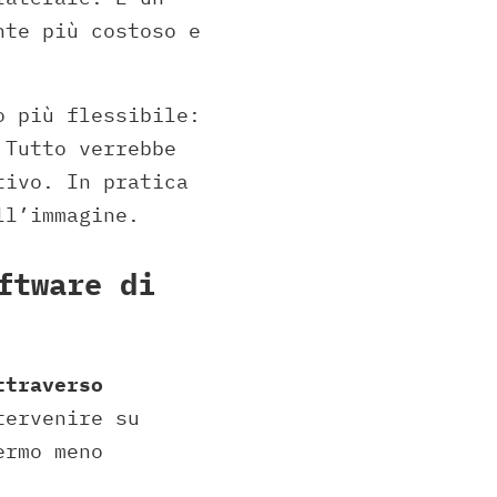
nte più costoso e
o più flessibile:
 Tutto verrebbe
tivo. In pratica
ll’immagine.
ftware di
ttraverso
tervenire su
ermo meno