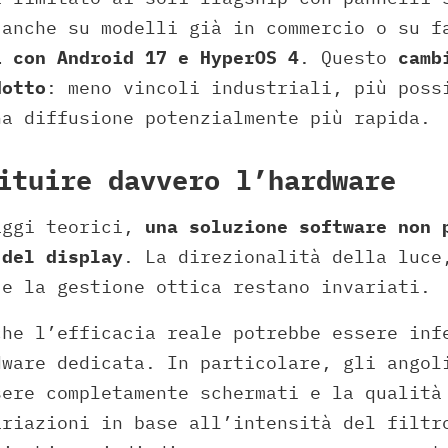
 anche su modelli già in commercio o su f
i con Android 17 e HyperOS 4
. Questo
camb
dotto
: meno vincoli industriali, più poss
na diffusione potenzialmente più rapida.
ituire davvero l’hardware
aggi teorici,
una soluzione software non 
 del display
. La direzionalità della luce
 e la gestione ottica restano invariati.
che l’efficacia reale potrebbe essere inf
dware dedicata. In particolare, gli angol
sere completamente schermati e la qualità
ariazioni in base all’intensità del filtr