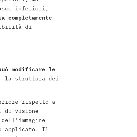
asce inferiori,
ia completamente
ibilità di
può modificare le
, la struttura dei
eriore rispetto a
i di visione
 dell’immagine
o applicato. Il