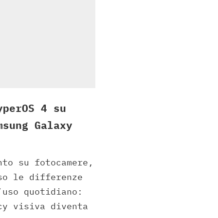
yperOS 4 su
msung Galaxy
nto su fotocamere,
so le differenze
’uso quotidiano:
cy visiva diventa