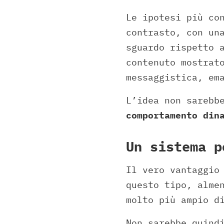
Le ipotesi più co
contrasto, con un
sguardo rispetto 
contenuto mostrat
messaggistica, em
L’idea non sarebb
comportamento din
Un sistema p
Il vero vantaggi
questo tipo, alme
molto più ampio d
Non sarebbe quind