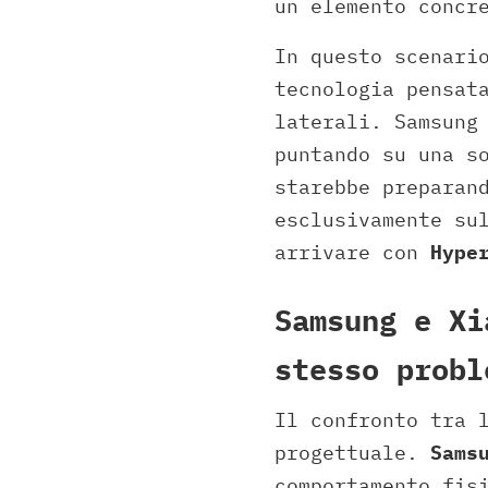
un elemento concr
In questo scenari
tecnologia pensat
laterali. Samsung
puntando su una s
starebbe preparan
esclusivamente su
arrivare con
Hype
Samsung e Xi
stesso probl
Il confronto tra 
progettuale.
Sams
comportamento fis