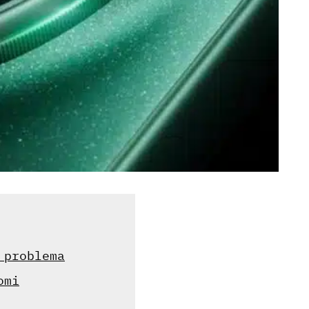
 problema
omi