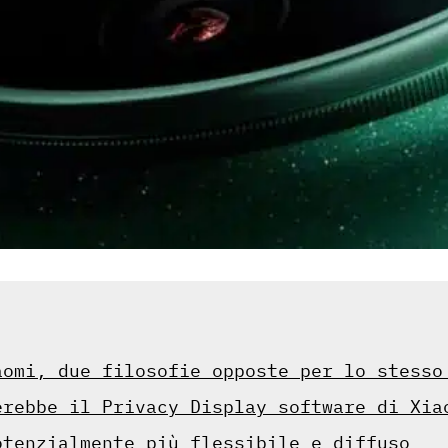
aomi, due filosofie opposte per lo stesso
erebbe il Privacy Display software di Xia
otenzialmente più flessibile e diffuso