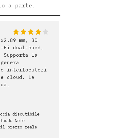
lo a parte.
3x2,89 mm, 30
i-Fi dual-band,
. Supporta la
 genera
ro interlocutori
ne cloud. La
nua.
ccia discutibile
laude Note
il prezzo reale