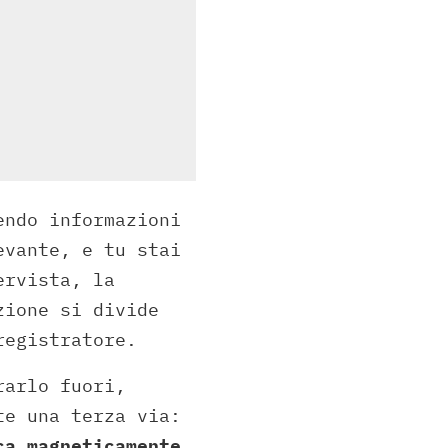
endo informazioni
evante, e tu stai
ervista, la
zione si divide
registratore.
rarlo fuori,
te una terza via:
ca magneticamente