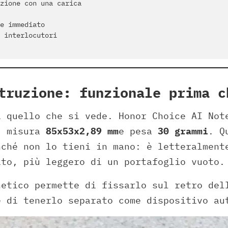
zione con una carica
e immediato
 interlocutori
truzione: funzionale prima c
i quello che si vede. Honor Choice AI Not
, misura
85x53x2,89 mm
e pesa
30 grammi
. Q
nché non lo tieni in mano: è letteralment
ito, più leggero di un portafoglio vuoto.
netico permette di fissarlo sul retro del
e di tenerlo separato come dispositivo au