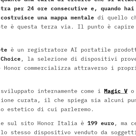
stra per 24 ore consecutive e, quando hai
 costruisce una mappa mentale
di quello ch
ote è questa terza via. Il punto è capire
ote
è un registratore AI portatile prodot
 Choice
, la selezione di dispositivi prov
e Honor commercializza attraverso i propr
 sviluppato internamente come i
Magic V
o
zione curata, il che spiega sia alcuni pu
so estetico di cui parleremo.
le sul sito Honor Italia è
199 euro
, ma c
 lo stesso dispositivo venduto da soggett