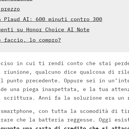
 prezzo
n Plaud AI: 600 minuti contro 300
uenti su Honor Choice AI Note
e faccio, lo compro?
eciso in cui ti rendi conto che stai perd
n riunione, qualcuno dice qualcosa di ril
il punto precedente. Oppure sei in un’int
nde una piega inaspettata, e la tua atten
a scrittura. Anni fa la soluzione era un 
 smartphone, con tutta la scomodità di ti
erare che la batteria reggesse. Oggi esis
 quanto una carta di credito che si attac