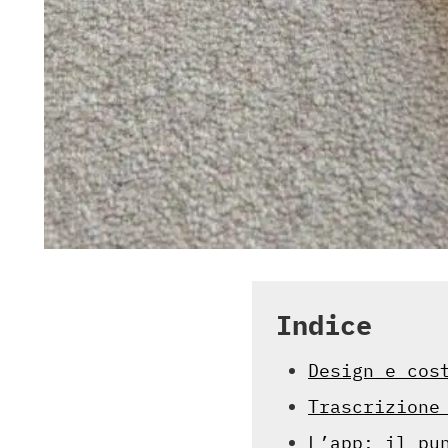
Indice
Design e cos
Trascrizione
L’app: il pu