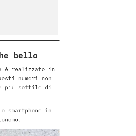
he bello
e è realizzato in
uesti numeri non
e più sottile di
lo smartphone in
tonomo.