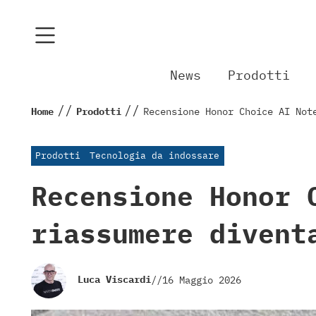
News
Prodotti
//
//
Home
Prodotti
Recensione Honor Choice AI Not
Prodotti
Tecnologia da indossare
Recensione Honor 
riassumere divent
Luca Viscardi
//
16 Maggio 2026