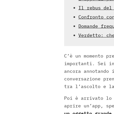
Il rebus del
Confronto co
Domande freq
Verdetto: ch
C’è un momento pr
importanti. Sei i
ancora annotando 
conversazione pre
tra l’ascolto e l
Poi è arrivato lo
aprire un’app, sp
un oggetto grande