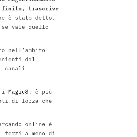
 finito, trascrive
e è stato detto.
 se vale quello
to nell’ambito
enienti dal
i canali
 i
Magic8
: è più
nti di forza che
ercando online è
i terzi a meno di