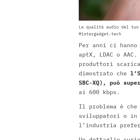
La qualità audio del tuo
Mistergadget.tech
Per anni ci hanno
aptX, LDAC o AAC.
produttori scaric
dimostrato che
l’
SBC-XQ), può supe
ai 600 kbps.
Il problema è che
sviluppatori o in
l’industria prefe
Un dettaglio curi