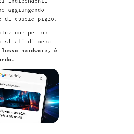
ri indipendenti
no aggiungendo
e di essere pigro.
oluzione per un
o strati di menu
 lusso hardware, è
ando.