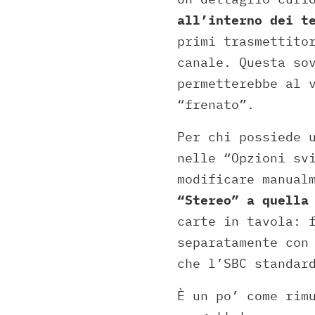
all’interno dei t
primi trasmettito
canale. Questa so
permetterebbe al 
“frenato”.
Per chi possiede 
nelle “Opzioni sv
modificare manual
“Stereo” a quella
carte in tavola: 
separatamente con
che l’SBC standar
È un po’ come rim