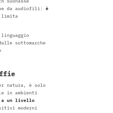
th suonasse
one da audiofili:
è
 limita
 linguaggio
dalle sottomarche
e
ffie
er natura, è solo
le in ambienti
 a un livello
sitivi moderni