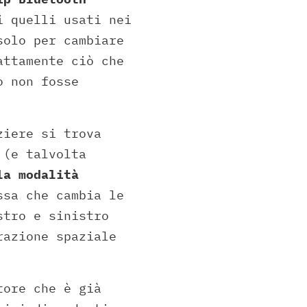
 quelli usati nei
solo per cambiare
attamente ciò che
o non fosse
ziere si trova
 (e talvolta
la modalità
ssa che cambia le
stro e sinistro
razione spaziale
tore che è già