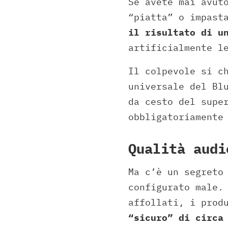
Se avete mai avut
“piatta” o impast
il risultato di u
artificialmente l
Il colpevole si c
universale del Bl
da cesto del supe
obbligatoriamente
Qualità audi
Ma c’è un segreto
configurato male.
affollati, i prod
“sicuro” di circa