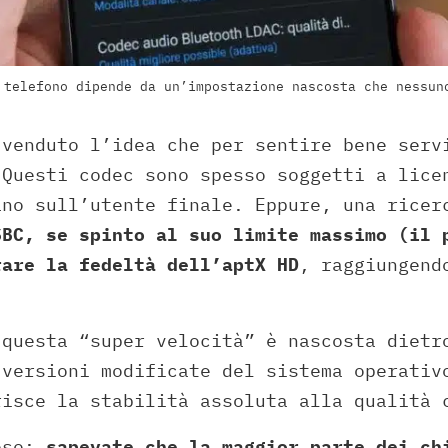
 telefono dipende da un’impostazione nascosta che nessun
 venduto l’idea che per sentire bene serv
 Questi codec sono spesso soggetti a lice
ano sull’utente finale. Eppure, una ricer
SBC, se spinto al suo limite massimo (il 
rare la fedeltà dell’aptX HD
, raggiungend
 questa “super velocità” è nascosta dietr
 versioni modificate del sistema operativ
risce la stabilità assoluta alla qualità 
oso:
sapevate che la maggior parte dei ch