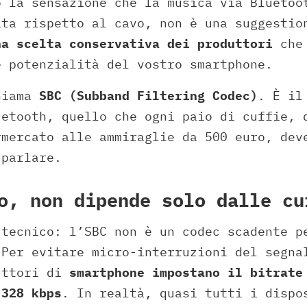
o la sensazione che la musica via Bluetoo
ata rispetto al cavo, non è una suggesti
na scelta conservativa dei produttori
che
e potenzialità del vostro smartphone.
hiama
SBC (Subband Filtering Codec)
. È il
uetooth, quello che ogni paio di cuffie, 
rmercato alle ammiraglie da 500 euro, dev
 parlare.
o, non dipende solo dalle cu
 tecnico: l’SBC non è un codec scadente p
 Per evitare micro-interruzioni del segna
uttori di
smartphone impostano il bitrate
 328 kbps
. In realtà, quasi tutti i dispo