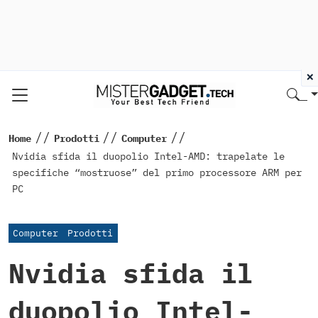
×
//
//
//
Home
Prodotti
Computer
Nvidia sfida il duopolio Intel-AMD: trapelate le
specifiche “mostruose” del primo processore ARM per
PC
Computer
Prodotti
Nvidia sfida il
duopolio Intel-