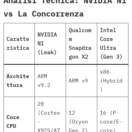
Analisi Tecnica: NVIDIA N1
vs La Concorrenza
Qualcom
Intel
NVIDIA
Caratte
m
Core
N1
ristica
Snapdra
Ultra
(Leak)
gon X2
(Gen 3)
x86
Archite
ARM
ARM v9
(Hybrid
ttura
v9.2
)
20
(Cortex
12
16 (P-
Core
-
(Oryon
core/E-
CPU
X925/A7
Gen 2)
core)