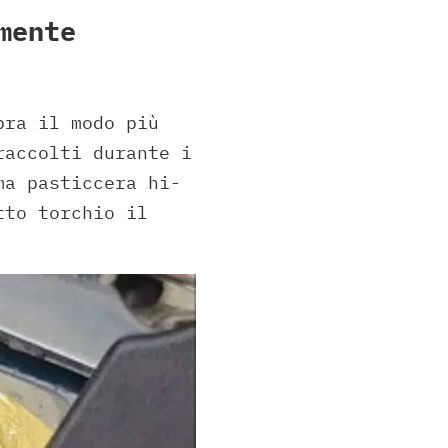
mente
bra il modo più
raccolti durante i
ma pasticcera hi-
tto torchio il