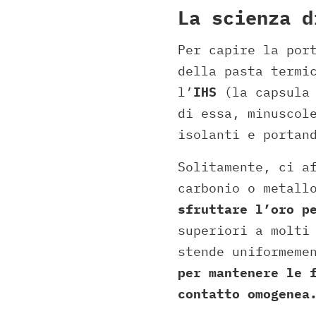
La scienza d
Per capire la por
della pasta termi
l’
IHS
(la capsula 
di essa, minuscol
isolanti e portan
Solitamente, ci a
carbonio o metall
sfruttare l’oro p
superiori a molti
stende uniformeme
per mantenere le 
contatto omogenea