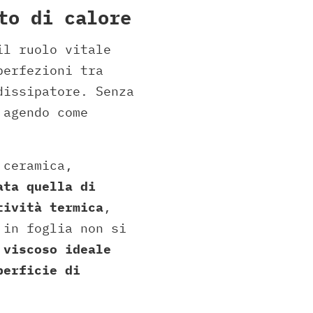
to di calore
il ruolo vitale
perfezioni tra
dissipatore. Senza
 agendo come
 ceramica,
ata quella di
tività termica
,
 in foglia non si
 viscoso ideale
perficie di