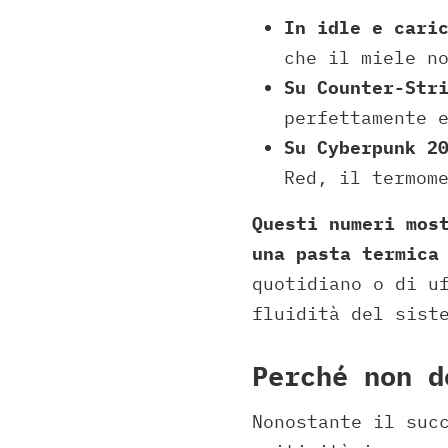
In idle e cari
che il miele n
Su Counter-Str
perfettamente 
Su Cyberpunk 2
Red, il termom
Questi numeri mos
una pasta termica
quotidiano o di u
fluidità del sist
Perché non d
Nonostante il suc