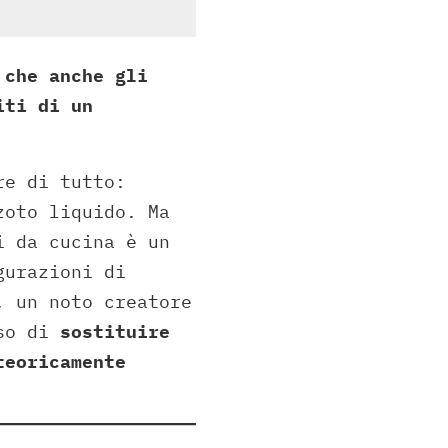
 che anche gli
iti di un
re di tutto:
zoto liquido. Ma
i da cucina è un
gurazioni di
, un noto creatore
iso di
sostituire
teoricamente