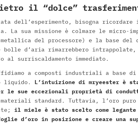
ietro il “dolce” trasferimen
tata dell’esperimento, bisogna ricordare 
ca. La sua missione è colmare le micro-im
metallica del processore) e la base del 
e bolle d’aria rimarrebbero intrappolate,
do al surriscaldamento immediato.
ffidiamo a composti industriali a base di
o liquido.
L’intuizione di mryeester è st
er le sue eccezionali proprietà di condut
 materiali standard. Tuttavia, l’oro puro
nte;
il miele è stato scelto come legante
foglie d’oro in posizione e creare una su
.