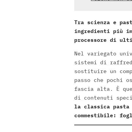
Tra scienza e pas
ingredienti più i
processore di ult
Nel variegato uni
sistemi di raffre
sostituire un com
passo che pochi o
fascia alta. È qu
di contenuti spec
la classica pasta
commestibile: fog