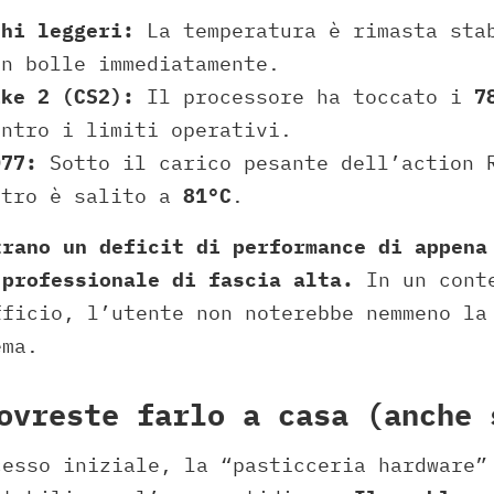
chi leggeri:
La temperatura è rimasta sta
on bolle immediatamente.
ike 2 (CS2):
Il processore ha toccato i
7
entro i limiti operativi.
077:
Sotto il carico pesante dell’action 
etro è salito a
81°C
.
trano un deficit di performance di appena
 professionale di fascia alta.
In un conte
fficio, l’utente non noterebbe nemmeno la
ema.
ovreste farlo a casa (anche 
cesso iniziale, la “pasticceria hardware”