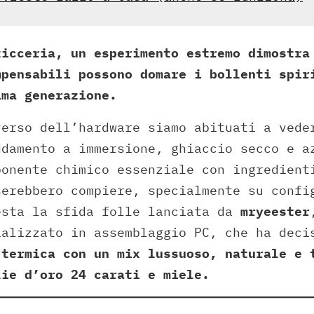
ticceria, un esperimento estremo dimostra
mpensabili possono domare i bollenti spir
ima generazione.
verso dell’hardware siamo abituati a vede
ddamento a immersione, ghiaccio secco e a
ponente chimico essenziale con ingredient
serebbero compiere, specialmente su confi
esta la sfida folle lanciata da
mryeester
ializzato in assemblaggio PC, che ha dec
 termica con un mix lussuoso, naturale e 
lie d’oro 24 carati e miele.