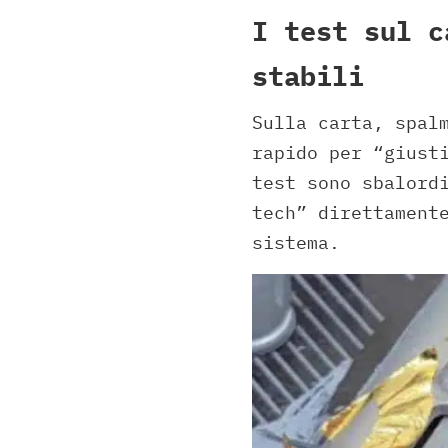
I test sul c
stabili
Sulla carta, spal
rapido per “giust
test sono sbalord
tech” direttament
sistema.