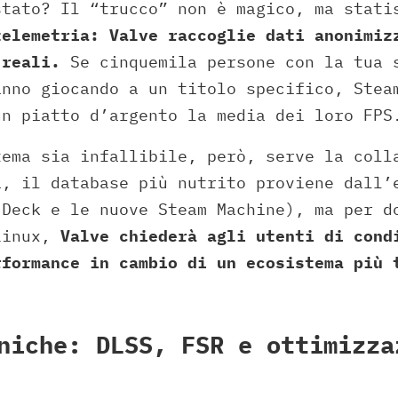
stato? Il “trucco” non è magico, ma stat
telemetria: Valve raccoglie dati anonimiz
 reali.
Se cinquemila persone con la tua 
anno giocando a un titolo specifico, Stea
un piatto d’argento la media dei loro FPS
tema sia infallibile, però, serve la coll
a, il database più nutrito proviene dall’
Deck e le nuove Steam Machine), ma per d
Linux,
Valve chiederà agli utenti di cond
rformance in cambio di un ecosistema più 
niche: DLSS, FSR e ottimizza