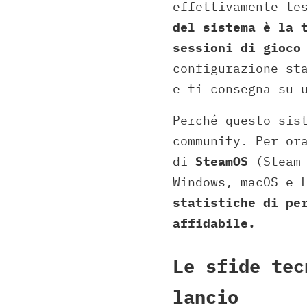
effettivamente te
del sistema è la 
sessioni di gioco
configurazione st
e ti consegna su 
Perché questo sis
community. Per or
di
SteamOS
(Steam 
Windows, macOS e 
statistiche di pe
affidabile.
Le sfide tec
lancio