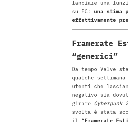
lanciare una funz
su PC:
una stima 
effettivamente pr
Framerate Es
“generici”
Da tempo Valve st
qualche settimana
utenti che lascia
negativo sia dovu
girare
Cyberpunk 
svolta è stata sc
il
“Framerate Est