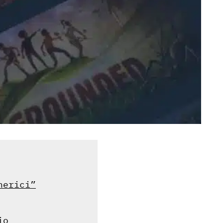
nerici”
io