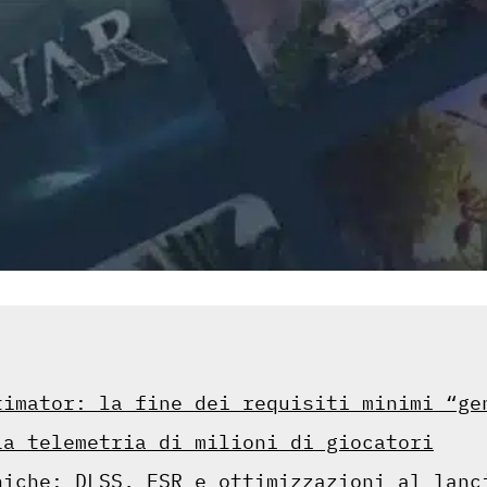
timator: la fine dei requisiti minimi “ge
La telemetria di milioni di giocatori
niche: DLSS, FSR e ottimizzazioni al lanc