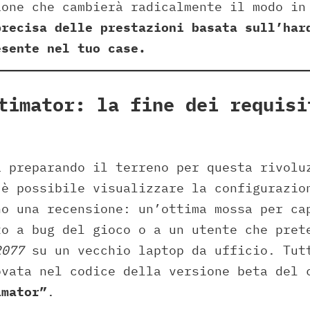
ione che cambierà radicalmente il modo in
precisa delle prestazioni basata sull’har
esente nel tuo case.
timator: la fine dei requisi
a preparando il terreno per questa rivolu
 è possibile visualizzare la configurazio
no una recensione: un’ottima mossa per ca
to a bug del gioco o a un utente che pret
2077
su un vecchio laptop da ufficio. Tut
ovata nel codice della versione beta del 
imator”
.