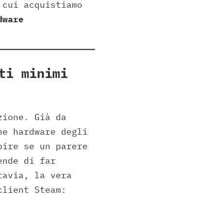
 cui acquistiamo
dware
ti minimi
zione. Già da
ne hardware degli
pire se un parere
ende di far
tavia, la vera
client Steam: