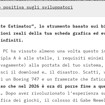
e positiva sugli sviluppatori
ate Estimator”, lo strumento basato sui b
zioni reali della tua scheda grafica ed e
 infiniti.
u PC ha vissuto almeno una volta questo i
ripla A è alle stelle, i requisiti minimi
(vagamente) alla portata del tuo sistema,
isci il download e… il disastro. Scatti, 
di un Boeing 747 e un framerate che fatic
iso che nel 2026 è ora di porre fine a qu
a.
Dopo aver rivoluzionato l’esperienza s
ifica dei giochi, il colosso di Gabe Newe