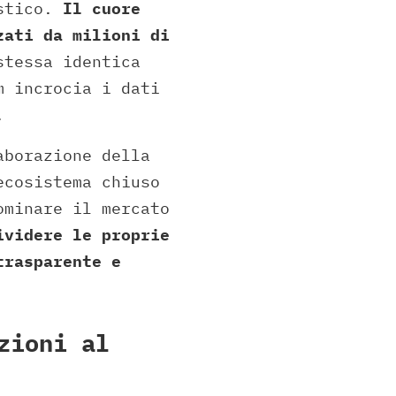
istico.
Il cuore
zati da milioni di
stessa identica
m incrocia i dati
.
aborazione della
ecosistema chiuso
ominare il mercato
ividere le proprie
trasparente e
zioni al