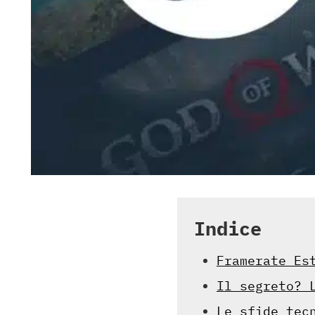
Indice
Framerate Es
Il segreto? 
Le sfide tec