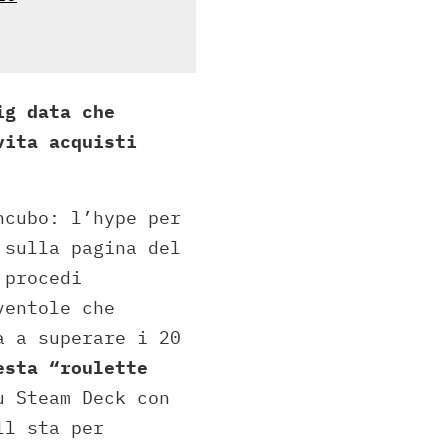
ig data che
vita acquisti
ncubo: l’hype per
 sulla pagina del
 procedi
ventole che
a a superare i 20
esta “roulette
u Steam Deck con
ll sta per