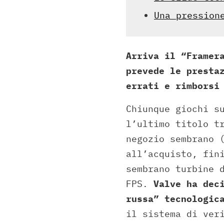
Una pression
Arriva il “Framer
prevede le presta
errati e rimborsi
Chiunque giochi s
l’ultimo titolo t
negozio sembrano 
all’acquisto, fin
sembrano turbine 
FPS.
Valve ha dec
russa” tecnologic
il sistema di ver