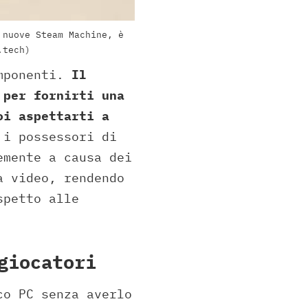
 nuove Steam Machine, è
.tech)
omponenti.
Il
 per fornirti una
oi aspettarti a
 i possessori di
emente a causa dei
a video, rendendo
spetto alle
giocatori
co PC senza averlo